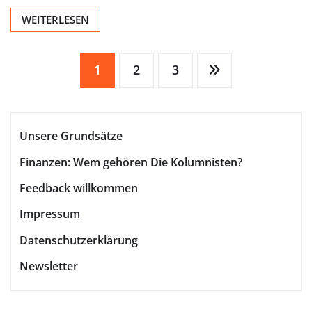
WEITERLESEN
Seitennummerierung
1
2
3
der
Unsere Grundsätze
Beiträge
Finanzen: Wem gehören Die Kolumnisten?
Feedback willkommen
Impressum
Datenschutzerklärung
Newsletter