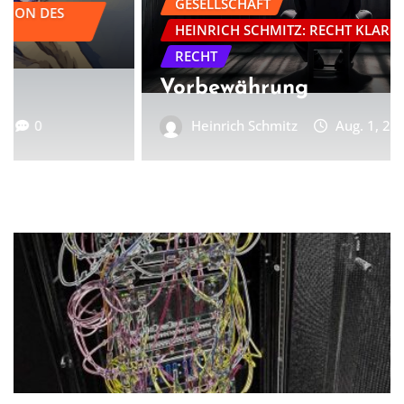
GESELLSCHAFT
HEINRICH SCHMITZ: RECHT KLAR
POLITIK
RECHT
Vorbewährung
Heinrich Schmitz
Aug. 1, 2026
17