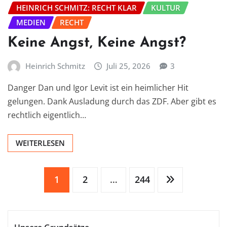
HEINRICH SCHMITZ: RECHT KLAR
KULTUR
MEDIEN
RECHT
Keine Angst, Keine Angst?
Heinrich Schmitz
Juli 25, 2026
3
Danger Dan und Igor Levit ist ein heimlicher Hit
gelungen. Dank Ausladung durch das ZDF. Aber gibt es
rechtlich eigentlich…
WEITERLESEN
Seitennummerierung
1
2
…
244
der