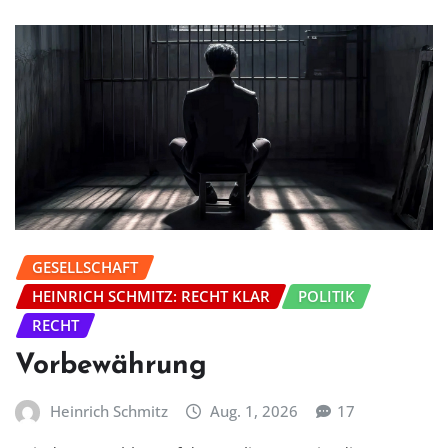
GESELLSCHAFT
HEINRICH SCHMITZ: RECHT KLAR
POLITIK
RECHT
Vorbewährung
Heinrich Schmitz
Aug. 1, 2026
17