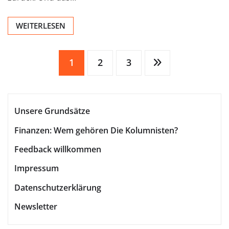
WEITERLESEN
Seitennummerierung
1
2
3
der
Unsere Grundsätze
Beiträge
Finanzen: Wem gehören Die Kolumnisten?
Feedback willkommen
Impressum
Datenschutzerklärung
Newsletter