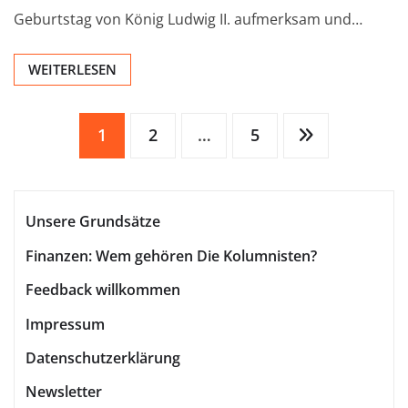
Geburtstag von König Ludwig II. aufmerksam und…
WEITERLESEN
Seitennummerierung
1
2
…
5
der
Unsere Grundsätze
Beiträge
Finanzen: Wem gehören Die Kolumnisten?
Feedback willkommen
Impressum
Datenschutzerklärung
Newsletter