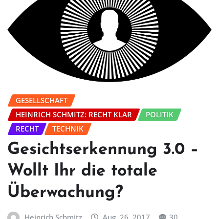
GESELLSCHAFT
HEINRICH SCHMITZ: RECHT KLAR
POLITIK
RECHT
TECHNIK
Gesichtserkennung 3.0 –
Wollt Ihr die totale
Überwachung?
Heinrich Schmitz
Aug. 26, 2017
30