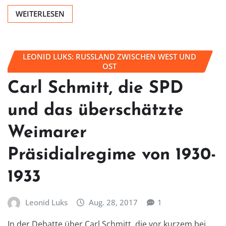
WEITERLESEN
LEONID LUKS: RUSSLAND ZWISCHEN WEST UND
OST
Carl Schmitt, die SPD
und das überschätzte
Weimarer
Präsidialregime von 1930-
1933
Leonid Luks
Aug. 28, 2017
1
In der Debatte über Carl Schmitt, die vor kurzem bei