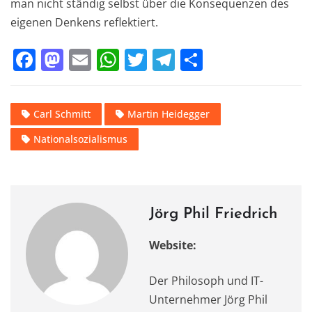
man nicht ständig selbst über die Konsequenzen des
eigenen Denkens reflektiert.
F
M
E
W
T
T
T
a
a
m
h
w
el
ei
c
st
ai
at
it
e
le
Carl Schmitt
Martin Heidegger
e
o
l
s
te
gr
n
Nationalsozialismus
b
d
A
r
a
o
o
p
m
o
n
p
k
Jörg Phil Friedrich
Website:
Der Philosoph und IT-
Unternehmer Jörg Phil