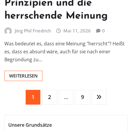
Prinzipien und die
herrschende Meinung
Jörg Phil Friedrich
Mai 11, 2026
0
Was bedeutet es, dass eine Meinung "herrscht"? Heißt
es, dass es absurd wäre, auch für sie nach einer
Begründung zu…
WEITERLESEN
Seitennummerierung
1
2
…
9
der
Unsere Grundsätze