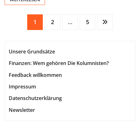
Seitennummerierung
1
2
…
5
der
Unsere Grundsätze
Beiträge
Finanzen: Wem gehören Die Kolumnisten?
Feedback willkommen
Impressum
Datenschutzerklärung
Newsletter