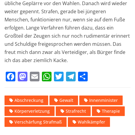
übliche Geplärre vor den Wahlen. Danach wird wieder
weiter gepennt. Strafen, gerade bei jüngeren
Menschen, funktionieren nur, wenn sie auf dem Fuße
erfolgen. Lange Verfahren führen dazu, dass ein
Großteil der Zeugen sich nur noch rudimentär erinnert
und Schuldige freigesprochen werden müssen. Das
freut mich dann zwar als Verteidiger, als Bürger finde
ich das aber ziemlich Kacke.
F
M
E
W
T
T
T
a
a
m
h
w
el
ei
c
st
ai
at
it
e
le
Abschreckung
Gewalt
Innenminister
e
o
l
s
te
gr
n
Körperverletzung
Strafrecht
Therapie
b
d
A
r
a
o
o
p
m
Verschärfung Strafmaß
Wahlkämpfer
o
n
p