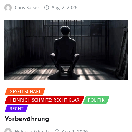
Chris Kaiser
Aug. 2, 2026
GESELLSCHAFT
HEINRICH SCHMITZ: RECHT KLAR
POLITIK
RECHT
Vorbewährung
Heinrich Schmitz
Aug. 1, 2026