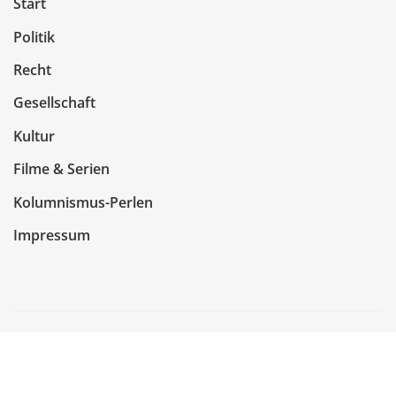
Start
Politik
Recht
Gesellschaft
Kultur
Filme & Serien
Kolumnismus-Perlen
Impressum
Copyright © 2026 | Präsentiert von
WordPress
|
NewsCorn
von
ThemeArile