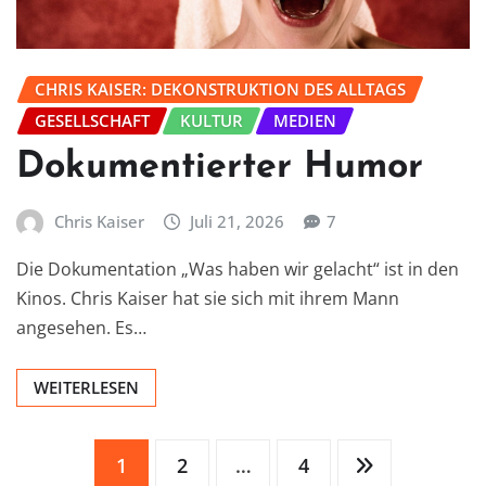
CHRIS KAISER: DEKONSTRUKTION DES ALLTAGS
GESELLSCHAFT
KULTUR
MEDIEN
Dokumentierter Humor
Chris Kaiser
Juli 21, 2026
7
Die Dokumentation „Was haben wir gelacht“ ist in den
Kinos. Chris Kaiser hat sie sich mit ihrem Mann
angesehen. Es…
WEITERLESEN
Seitennummerierung
1
2
…
4