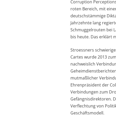
Corruption Perceptions 
roten Bereich, mit ein
deutschstämmige Diktat
Jahrzehnte lang regier
Schmuggelrouten bei La
bis heute. Das erklärt
Stroessners schwieriges
Cartes wurde 2013 zum
nachweislich Verbindun
Geheimdienstberichten
mutmaßlicher Verbindun
Ehrenpräsident der Col
Verbindungen zum Drog
Gefängnisdirektoren. Di
Verflechtung von Polit
Geschäftsmodell.