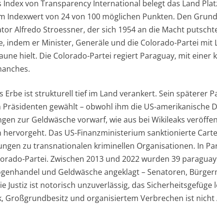
Index von Transparency International belegt das Land Platz
em Indexwert von 24 von 100 möglichen Punkten. Den Grunds
or Alfredo Stroessner, der sich 1954 an die Macht putscht
te, indem er Minister, Generäle und die Colorado-Partei mit
une hielt. Die Colorado-Partei regiert Paraguay, mit einer
 manches.
 Erbe ist strukturell tief im Land verankert. Sein späterer 
 Präsidenten gewählt – obwohl ihm die US-amerikanische 
gen zur Geldwäsche vorwarf, wie aus bei Wikileaks veröffen
 hervorgeht. Das US-Finanzministerium sanktionierte Cart
gen zu transnationalen kriminellen Organisationen. In Par
orado-Partei. Zwischen 2013 und 2022 wurden 39 paraguayi
enhandel und Geldwäsche angeklagt – Senatoren, Bürgerm
e Justiz ist notorisch unzuverlässig, das Sicherheitsgefüge l
ik, Großgrundbesitz und organisiertem Verbrechen ist nic