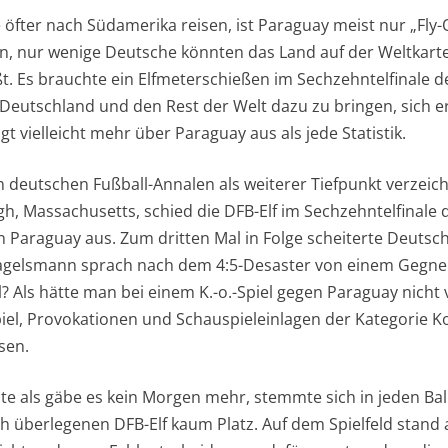
 öfter nach Südamerika reisen, ist Paraguay meist nur „Fly-
in, nur wenige Deutsche könnten das Land auf der Weltkarte
t. Es brauchte ein Elfmeterschießen im Sechzehntelfinale de
Deutschland und den Rest der Welt dazu zu bringen, sich e
gt vielleicht mehr über Paraguay aus als jede Statistik.
in deutschen Fußball-Annalen als weiterer Tiefpunkt verzeich
, Massachusetts, schied die DFB-Elf im Sechzehntelfinale
 Paraguay aus. Zum dritten Mal in Folge scheiterte Deutsch
Nagelsmann sprach nach dem 4:5-Desaster von einem Gegner
el? Als hätte man bei einem K.-o.-Spiel gegen Paraguay nicht
iel, Provokationen und Schauspieleinlagen der Kategorie 
sen.
e als gäbe es kein Morgen mehr, stemmte sich in jeden Ball
ch überlegenen DFB-Elf kaum Platz. Auf dem Spielfeld stand 