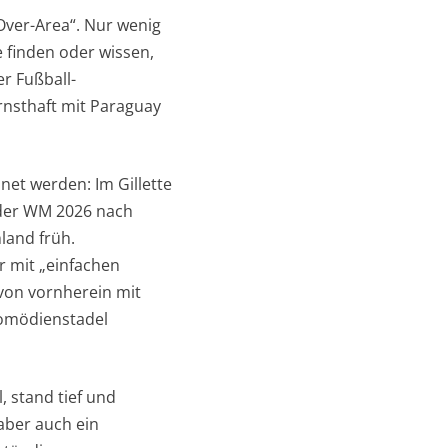
Over-Area“. Nur wenig
 finden oder wissen,
r Fußball-
rnsthaft mit Paraguay
net werden: Im Gillette
 der WM 2026 nach
land früh.
 mit „einfachen
 von vornherein mit
Komödienstadel
, stand tief und
aber auch ein