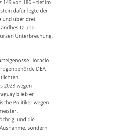
 149 von 180 – tief im
tein dafür legte der
e und über drei
 Landbesitz und
 kurzen Unterbrechung,
Parteigenosse Horacio
Drogenbehörde DEA
tlichten
es 2023 wegen
aguay blieb er
sche Politiker wegen
eister,
öchrig, und die
ht Ausnahme, sondern