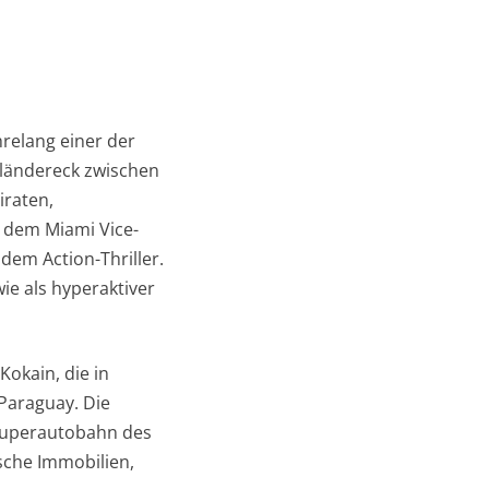
relang einer der
iländereck zwischen
iraten,
s dem Miami Vice-
dem Action-Thriller.
ie als hyperaktiver
Kokain, die in
Paraguay. Die
Superautobahn des
sche Immobilien,