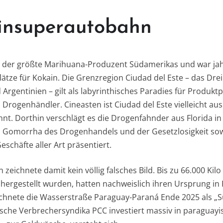
insuperautobahn
 der größte Marihuana-Produzent Südamerikas und war jah
ätze für Kokain. Die Grenzregion Ciudad del Este – das Dre
 Argentinien – gilt als labyrinthisches Paradies für Produktp
rogenhändler. Cineasten ist Ciudad del Este vielleicht au
t. Dorthin verschlägt es die Drogenfahnder aus Florida in 
ls Gomorrha des Drogenhandels und der Gesetzlosigkeit sow
Geschäfte aller Art präsentiert.
eichnete damit kein völlig falsches Bild. Bis zu 66.000 Kilo 
hergestellt wurden, hatten nachweislich ihren Ursprung in 
chnete die Wasserstraße Paraguay-Paraná Ende 2025 als „
nische Verbrechersyndika PCC investiert massiv in paraguayi