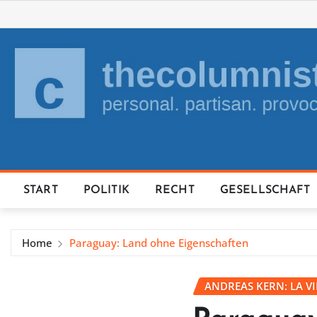
Skip
to
content
START
POLITIK
RECHT
GESELLSCHAFT
Home
Paraguay: Land ohne Eigenschaften
ANDREAS KERN: LA V