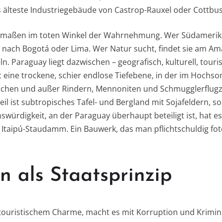
älteste Industriegebäude von Castrop-Rauxel oder Cottbus 
rmaßen im toten Winkel der Wahrnehmung. Wer Südamerika b
, nach Bogotá oder Lima. Wer Natur sucht, findet sie am Am
n. Paraguay liegt dazwischen – geografisch, kulturell, touris
ist eine trockene, schier endlose Tiefebene, in der im Hoc
schen und außer Rindern, Mennoniten und Schmugglerflugze
eil ist subtropisches Tafel- und Bergland mit Sojafeldern, so
ürdigkeit, an der Paraguay überhaupt beteiligt ist, hat es 
taipú-Staudamm. Ein Bauwerk, das man pflichtschuldig fot
n als Staatsprinzip
touristischem Charme, macht es mit Korruption und Kriminal