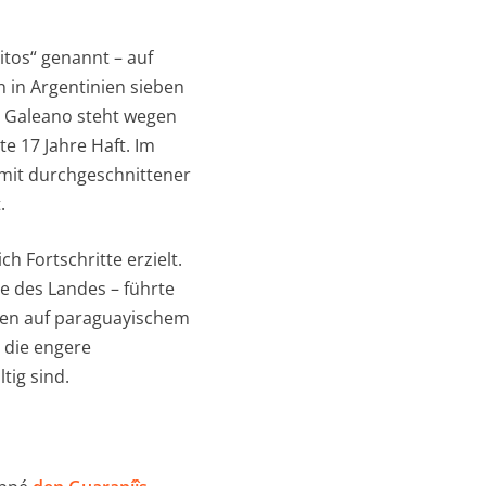
itos“ genannt – auf
n in Argentinien sieben
o Galeano steht wegen
e 17 Jahre Haft. Im
 mit durchgeschnittener
.
h Fortschritte erzielt.
e des Landes – führte
gen auf paraguayischem
 die engere
tig sind.