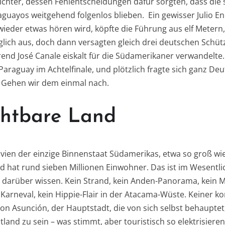
ichter, dessen Fehlentscheidungen dafür sorgten, dass die
guayos weitgehend folgenlos blieben. Ein gewisser Julio E
ieder etwas hören wird, köpfte die Führung aus elf Meter
 glich aus, doch dann versagten gleich drei deutschen Schü
end José Canale eiskalt für die Südamerikaner verwandelte.
araguay im Achtelfinale, und plötzlich fragte sich ganz De
t. Gehen wir dem einmal nach.
chtbare Land
ivien der einzige Binnenstaat Südamerikas, etwa so groß w
hat rund sieben Millionen Einwohner. Das ist im Wesentli
arüber wissen. Kein Strand, kein Anden-Panorama, kein M
Karneval, kein Hippie-Flair in der Atacama-Wüste. Keiner
n Asunción, der Hauptstadt, die von sich selbst behauptet,
and zu sein – was stimmt, aber touristisch so elektrisieren