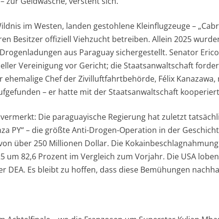
– zur Geldwäsche, versteht sich.
ildnis im Westen, landen gestohlene Kleinflugzeuge – „Cabr
en Besitzer offiziell Viehzucht betreiben. Allein 2025 wurde
Drogenladungen aus Paraguay sichergestellt. Senator Eric
ler Vereinigung vor Gericht; die Staatsanwaltschaft fordert
 ehemalige Chef der Zivilluftfahrtbehörde, Félix Kanazawa,
ufgefunden – er hatte mit der Staatsanwaltschaft kooperiert
 vermerkt: Die paraguayische Regierung hat zuletzt tatsächlic
nza PY“ – die größte Anti-Drogen-Operation in der Geschicht
on über 250 Millionen Dollar. Die Kokainbeschlagnahmun
5 um 82,6 Prozent im Vergleich zum Vorjahr. Die USA loben
 DEA. Es bleibt zu hoffen, dass diese Bemühungen nachhal