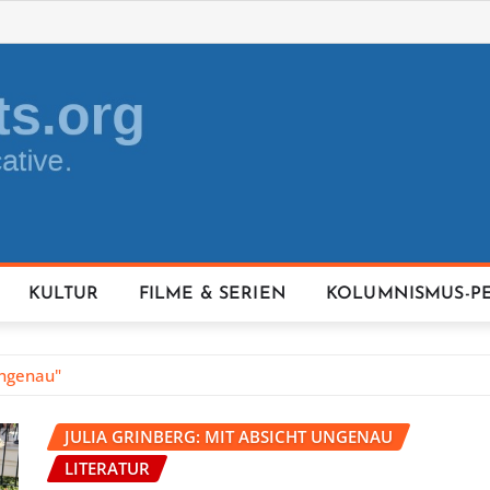
KULTUR
FILME & SERIEN
KOLUMNISMUS-P
ungenau"
JULIA GRINBERG: MIT ABSICHT UNGENAU
LITERATUR