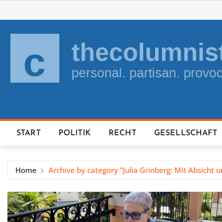
Skip
to
content
START
POLITIK
RECHT
GESELLSCHAFT
Home
Archive by category "Julia Grinberg: Mit Absicht 