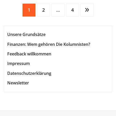
Seitennummerierung
1
2
…
4
der
Unsere Grundsätze
Beiträge
Finanzen: Wem gehören Die Kolumnisten?
Feedback willkommen
Impressum
Datenschutzerklärung
Newsletter