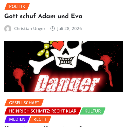
POLITIK
Gott schuf Adam und Eva
Christian Unger
Juli 28, 2026
GESELLSCHAFT
HEINRICH SCHMITZ: RECHT KLAR
KULTUR
MEDIEN
RECHT