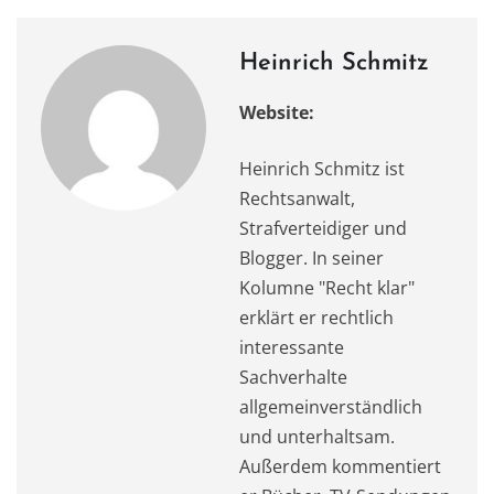
o
n
p
k
Heinrich Schmitz
Website:
Heinrich Schmitz ist
Rechtsanwalt,
Strafverteidiger und
Blogger. In seiner
Kolumne "Recht klar"
erklärt er rechtlich
interessante
Sachverhalte
allgemeinverständlich
und unterhaltsam.
Außerdem kommentiert