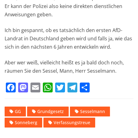
Er kann der Polizei also keine direkten dienstlichen
Anweisungen geben.
Ich bin gespannt, ob es tatsächlich den ersten AfD-
Landrat in Deutschland geben wird und falls ja, wie das
sich in den nächsten 6 Jahren entwickeln wird.
Aber wer weiß, vielleicht heißt es ja bald doch noch,
räumen Sie den Sessel, Mann, Herr Sesselmann.
F
M
E
W
T
T
T
a
a
m
h
w
el
ei
c
st
ai
at
it
e
le
GG
Grundgesetz
Sesselmann
e
o
l
s
te
gr
n
Sonneberg
Verfassungstreue
b
d
A
r
a
o
o
p
m