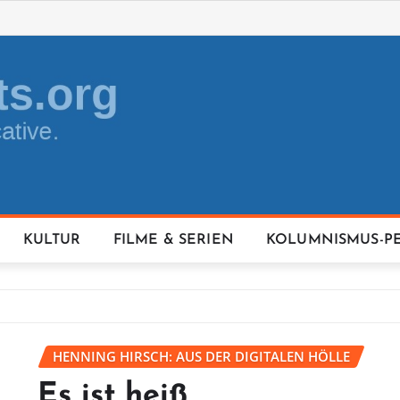
KULTUR
FILME & SERIEN
KOLUMNISMUS-P
HENNING HIRSCH: AUS DER DIGITALEN HÖLLE
Es ist heiß