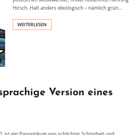
Hirsch. Halt anders ideologisch – nämlich grün…
WEITERLESEN
sprachige Version eines
, ist ein Panoptikum von schlichter Schönheit und