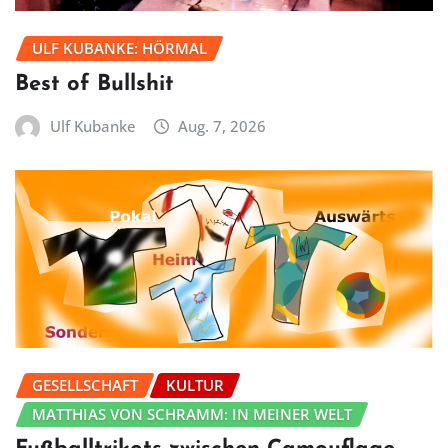
ULF KUBANKE: HÖRMAL
Best of Bullshit
Ulf Kubanke
Aug. 7, 2026
GESELLSCHAFT
KULTUR
MATTHIAS VON SCHRAMM: IN MEINER WELT