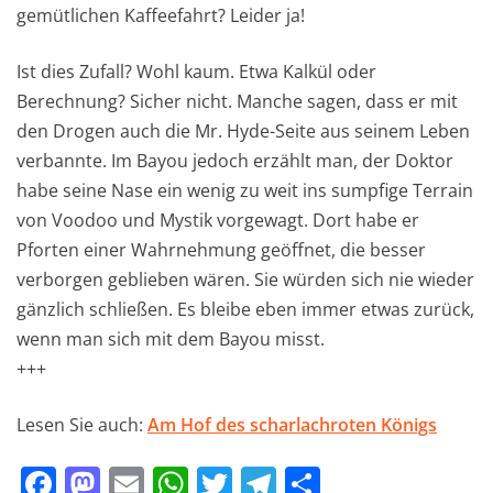
gemütlichen Kaffeefahrt? Leider ja!
Ist dies Zufall? Wohl kaum. Etwa Kalkül oder
Berechnung? Sicher nicht. Manche sagen, dass er mit
den Drogen auch die Mr. Hyde-Seite aus seinem Leben
verbannte. Im Bayou jedoch erzählt man, der Doktor
habe seine Nase ein wenig zu weit ins sumpfige Terrain
von Voodoo und Mystik vorgewagt. Dort habe er
Pforten einer Wahrnehmung geöffnet, die besser
verborgen geblieben wären. Sie würden sich nie wieder
gänzlich schließen. Es bleibe eben immer etwas zurück,
wenn man sich mit dem Bayou misst.
+++
Lesen Sie auch:
Am Hof des scharlachroten Königs
F
M
E
W
T
T
T