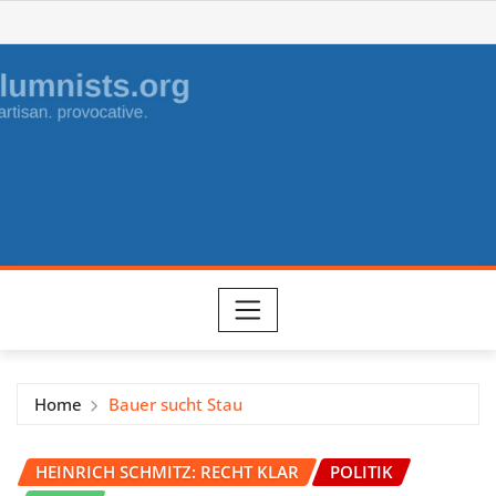
Skip
to
content
Home
Bauer sucht Stau
HEINRICH SCHMITZ: RECHT KLAR
POLITIK