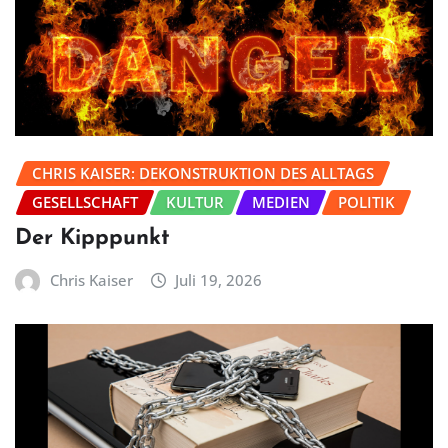
CHRIS KAISER: DEKONSTRUKTION DES ALLTAGS
GESELLSCHAFT
KULTUR
MEDIEN
POLITIK
Der Kipppunkt
Chris Kaiser
Juli 19, 2026