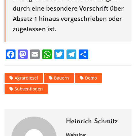
durch eine besondere Vorschrift über
Absatz 1 hinaus vorgeschrieben oder
zugelassen ist.
F
M
E
W
T
T
T
a
a
m
h
w
el
ei
c
st
ai
at
it
e
le
Agrardiesel
Bauern
Demo
e
o
l
s
te
gr
n
Subventionen
b
d
A
r
a
o
o
p
m
o
n
p
k
Heinrich Schmitz
Website: