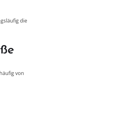
släufig die
aße
häufig von