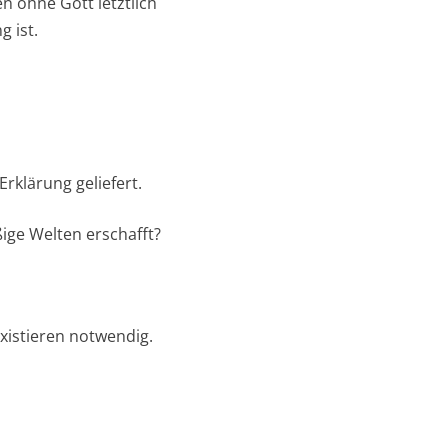
n ohne Gott letztlich
g ist.
rklärung geliefert.
ßige Welten erschafft?
xistieren notwendig.