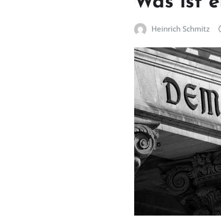
Was ist 
Heinrich Schmitz