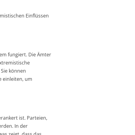
mistischen Einflüssen
em fungiert. Die Ämter
xtremistische
 Sie können
 einleiten, um
rankert ist. Parteien,
rden. In der
as zeigt, dass das