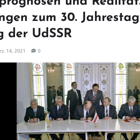
prognosen und Realität
gen zum 30. Jahrestag
g der UdSSR
ez. 14, 2021
0