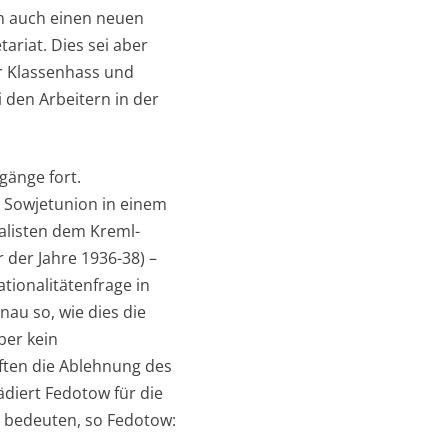
en auch einen neuen
ariat. Dies sei aber
r Klassenhass und
 den Arbeitern in der
änge fort.
r Sowjetunion in einem
alisten dem Kreml-
 der Jahre 1936-38) –
tionalitätenfrage in
au so, wie dies die
ber kein
ften die Ablehnung des
diert Fedotow für die
s bedeuten, so Fedotow: