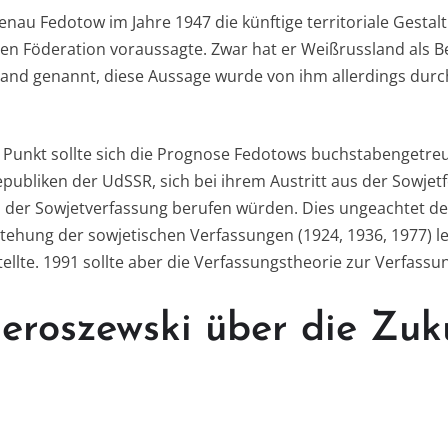
 genau Fedotow im Jahre 1947 die künftige territoriale Gestal
n Föderation voraussagte. Zwar hat er Weißrussland als Be
land genannt, diese Aussage wurde von ihm allerdings dur
Punkt sollte sich die Prognose Fedotows buchstabengetreu
Republiken der UdSSR, sich bei ihrem Austritt aus der Sowjet
 der Sowjetverfassung berufen würden. Dies ungeachtet der
tstehung der sowjetischen Verfassungen (1924, 1936, 1977) le
llte. 1991 sollte aber die Verfassungstheorie zur Verfassu
ieroszewski über die Zuk