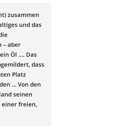
icht) zusammen
altiges und das
die
 – aber
ein Öl …. Das
gemildert, dass
ten Platz
nden … Von den
sland seinen
einer freien,