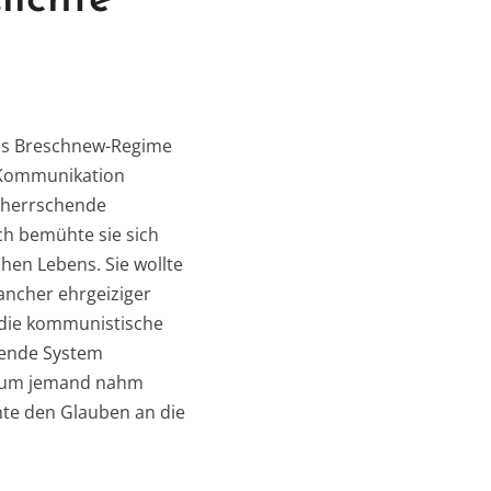
das Breschnew-Regime
n Kommunikation
e herrschende
ich bemühte sie sich
hen Lebens. Sie wollte
mancher ehrgeiziger
n die kommunistische
ehende System
 Kaum jemand nahm
hte den Glauben an die