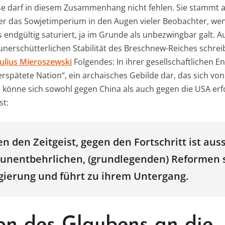
e darf in diesem Zusammenhang nicht fehlen. Sie stammt a
n der das Sowjetimperium in den Augen vieler Beobachter, w
 endgültig saturiert, ja im Grunde als unbezwingbar galt. A
unerschütterlichen Stabilität des Breschnew-Reiches schreib
Julius Mieroszewski
Folgendes: In ihrer gesellschaftlichen En
erspätete Nation“, ein archaisches Gebilde dar, das sich v
könne sich sowohl gegen China als auch gegen die USA erf
st:
 den Zeitgeist, gegen den Fortschritt ist auss
 unentbehrlichen, (grundlegenden) Reformen
egierung und führt zu ihrem Untergang.
on des Glaubens an die „