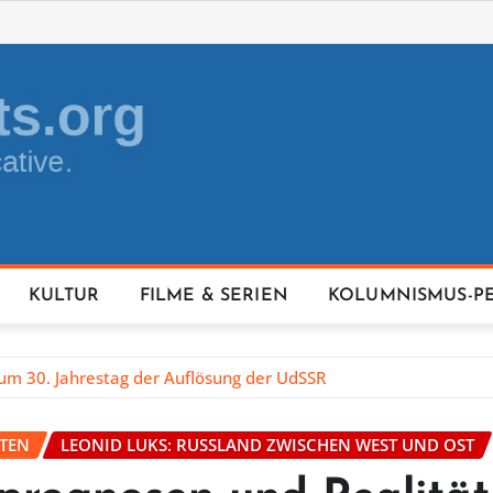
KULTUR
FILME & SERIEN
KOLUMNISMUS-P
m 30. Jahrestag der Auflösung der UdSSR
FTEN
LEONID LUKS: RUSSLAND ZWISCHEN WEST UND OST