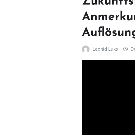
Zukunfts
Anmerkun
Auflösun
Leonid Luks
D