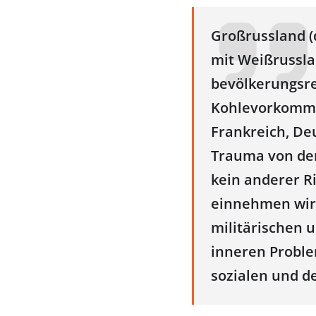
Großrussland (d
mit Weißrussla
bevölkerungsre
Kohlevorkommen
Frankreich, De
Trauma von dem
kein anderer R
einnehmen wird
militärischen u
inneren Proble
sozialen und d