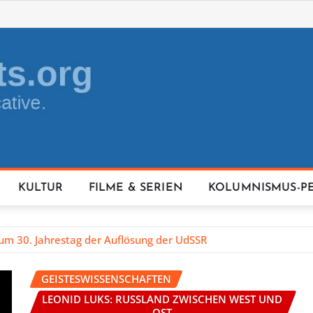
KULTUR
FILME & SERIEN
KOLUMNISMUS-P
m 30. Jahrestag der Auflösung der UdSSR
GEISTESWISSENSCHAFTEN
LEONID LUKS: RUSSLAND ZWISCHEN WEST UND
OST