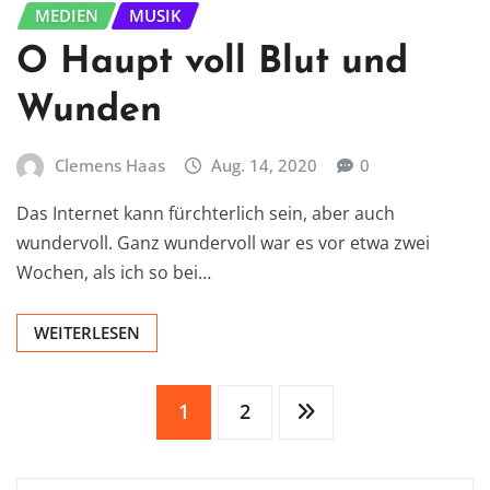
MEDIEN
MUSIK
O Haupt voll Blut und
Wunden
Clemens Haas
Aug. 14, 2020
0
Das Internet kann fürchterlich sein, aber auch
wundervoll. Ganz wundervoll war es vor etwa zwei
Wochen, als ich so bei…
WEITERLESEN
Seitennummerierung
1
2
der