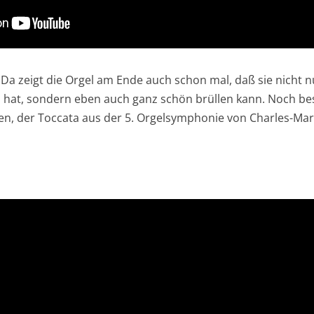
a zeigt die Orgel am Ende auch schon mal, daß sie nicht 
 hat, sondern eben auch ganz schön brüllen kann. Noch be
, der Toccata aus der 5. Orgelsymphonie von Charles-Mari