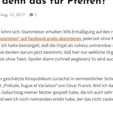
 denn das für Pfeifen?
Aug. 12, 2017
2
 lohnt sich: Stammleser erhalten 30% Ermäßigung auf den 
lumnisten“ auf facebook gratis abonnieren
, jederzeit ohne 
: Ich hatte bemängelt, daß die Orgel als nahezu untrennbar 
 denken darum jetzt bestimmt, daß hier nur weltliche Org
lot ohne Twist. Spoiler-Alarm (schnell weglesen): Es wird au
s geschätzte Kinopublikum zunächst in vermeintlicher Sich
t „
Prélude
, Fugue et Variation“ von Cesar Franck. Weil ich d
Geburtstag meiner Mutter gespielt habe, die ich auch sehr 
nd weil ich noch niemanden erlebt habe, der das nicht zaube