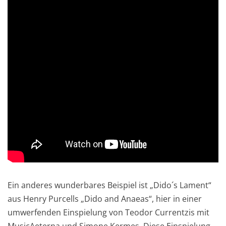
Ein anderes wunderbares Beispiel ist „Dido´s Lament“
aus Henry Purcells „Dido and Anaeas“, hier in einer
umwerfenden Einspielung von Teodor Currentzis mit
MusicAeterna und Simone Kermes. Diese Einspielung