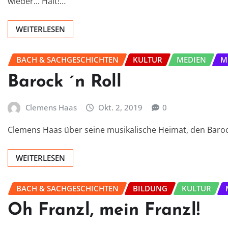
wieder... Halt!…
WEITERLESEN
BACH & SACHGESCHICHTEN
KULTUR
MEDIEN
M
Barock ´n Roll
Clemens Haas
Okt. 2, 2019
0
Clemens Haas über seine musikalische Heimat, den Baroc
WEITERLESEN
BACH & SACHGESCHICHTEN
BILDUNG
KULTUR
Oh Franzl, mein Franzl!