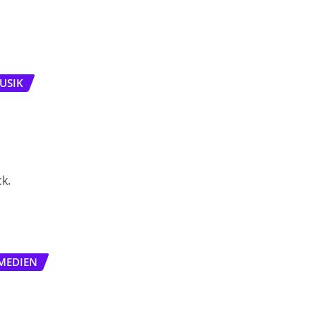
USIK
k.
MEDIEN