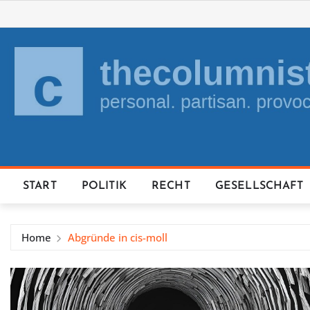
Skip
to
content
START
POLITIK
RECHT
GESELLSCHAFT
Home
Abgründe in cis-moll