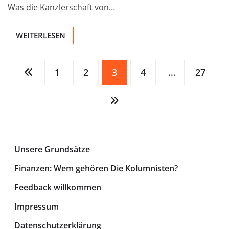
Was die Kanzlerschaft von…
WEITERLESEN
Seitennummerierung
1
2
3
4
…
27
der
Beiträge
Unsere Grundsätze
Finanzen: Wem gehören Die Kolumnisten?
Feedback willkommen
Impressum
Datenschutzerklärung