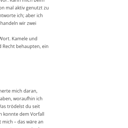
on mal aktiv genutzt zu
tworte ich; aber ich
 handeln wir zwei
K-Wort. Kamele und
d Recht behaupten, ein
nnerte mich daran,
haben, woraufhin ich
s trödelst du seit
h konnte dem Vorfall
tt mich – das wäre an