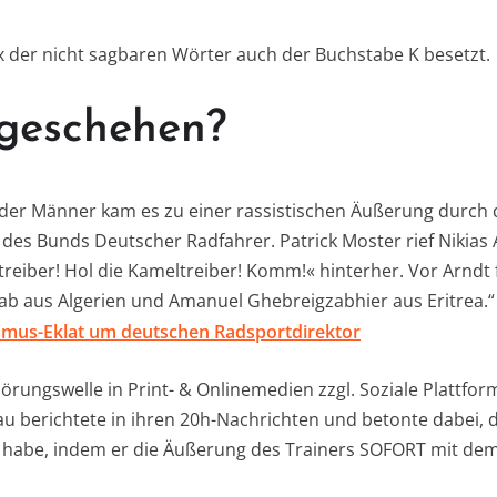
ex der nicht sagbaren Wörter auch der Buchstabe K besetzt.
geschehen?
 der Männer kam es zu einer rassistischen Äußerung durch
 des Bunds Deutscher Radfahrer. Patrick Moster rief Nikias
reiber! Hol die Kameltreiber! Komm!« hinterher. Vor Arndt
ab aus Algerien und Amanuel Ghebreigzabhier aus Eritrea.“
smus-Eklat um deutschen Radsportdirektor
rungswelle in Print- & Onlinemedien zzgl. Soziale Plattfo
au berichtete in ihren 20h-Nachrichten und betonte dabei, d
en habe, indem er die Äußerung des Trainers SOFORT mit dem 