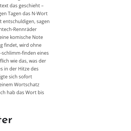
text das geschieht –
nigen Tagen das N-Wort
ft entschuldigen, sagen
ightech-Rennräder
 eine komische Note
g findet, wird ohne
so-schlimm-finden eines
lich wie das, was der
s in der Hitze des
gte sich sofort
meinem Wortschatz
Ich hab das Wort bis
ter