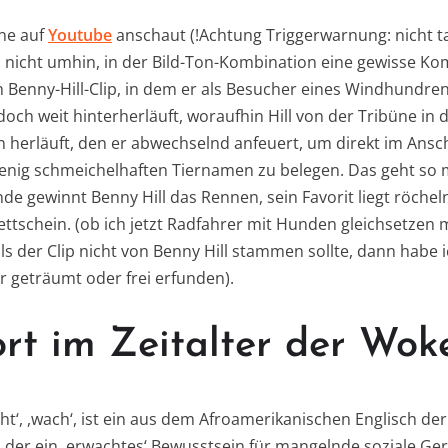
ne auf
Youtube
anschaut (!Achtung Triggerwarnung: nicht ta
icht umhin, in der Bild-Ton-Kombination eine gewisse Kom
n Benny-Hill-Clip, in dem er als Besucher eines Windhundr
doch weit hinterherläuft, woraufhin Hill von der Tribüne in 
 herläuft, den er abwechselnd anfeuert, um direkt im Ansch
enig schmeichelhaften Tiernamen zu belegen. Das geht so
nde gewinnt Benny Hill das Rennen, sein Favorit liegt röche
ttschein. (ob ich jetzt Radfahrer mit Hunden gleichsetze
alls der Clip nicht von Benny Hill stammen sollte, dann habe
 geträumt oder frei erfunden).
rt im Zeitalter der Wok
ht‘, ,wach‘, ist ein aus dem Afroamerikanischen Englisch de
er ein ‚erwachtes‘ Bewusstsein für mangelnde soziale Ger