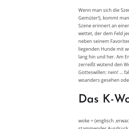
Wenn man sich die Sze
Gemüter!), kommt man n
Szene erinnert an eine
wettet, der dem Feld je
neben seinem Favoriten
liegenden Hunde mit w
lang hin und her. Am E
zerreißt wütend den We
Gotteswillen: nein! … f
woanders gesehen oder
Das K-Wo
woke = (englisch ,erwac
stammender Ausdruck, d