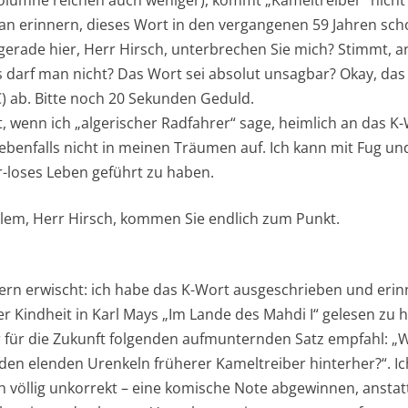
ran erinnern, dieses Wort in den vergangenen 59 Jahren sch
gerade hier, Herr Hirsch, unterbrechen Sie mich? Stimmt, an
as darf man nicht? Das Wort sei absolut unsagbar? Okay, das
C) ab. Bitte noch 20 Sekunden Geduld.
t, wenn ich „algerischer Radfahrer“ sage, heimlich an das 
ebenfalls nicht in meinen Träumen auf. Ich kann mit Fug un
r-loses Leben geführt zu haben.
lem, Herr Hirsch, kommen Sie endlich zum Punkt.
stern erwischt: ich habe das K-Wort ausgeschrieben und eri
er Kindheit in Karl Mays „Im Lande des Mahdi I“ gelesen zu 
für die Zukunft folgenden aufmunternden Satz empfahl: „Wa
den elenden Urenkeln früherer Kameltreiber hinterher?“. Ic
ich völlig unkorrekt – eine komische Note abgewinnen, ansta