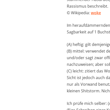
Rassismus beschreibt.
© Wikipedia:
woke
Im heraufdämmernden Ze
Sagbarkeit auf 1 Buch
(A) heftig: gilt demjeni
(B) mittel: verwendet d
und/oder sagt zwar offi
nachzuweisen; aber sob
(C) leicht: zitiert das
Sicht ist jedoch auch d
nur als Vorwand benutz
kleinen Shitstorm. Nicht
Ich prüfe mich selber: 
(fürs Schreiben einer 