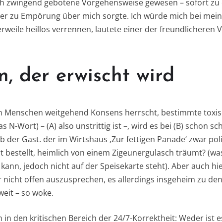
isch zwingend gebotene Vorgehensweise gewesen – sofort zu
r zu Empörung über mich sorgte. Ich würde mich bei me
erweile heillos verrennen, lautete einer der freundlicheren
 der erwischt wird
 Menschen weitgehend Konsens herrscht, bestimmte toxisch
 N-Wort) – (A) also unstrittig ist –, wird es bei (B) schon s
 der Gast. der im Wirtshaus ‚Zur fettigen Panade‘ zwar poli
t bestellt, heimlich von einem Zigeunergulasch träumt? (was
 kann, jedoch nicht auf der Speisekarte steht). Aber auch hier
r nicht offen auszusprechen, es allerdings insgeheim zu d
weit – so woke.
 in den kritischen Bereich der 24/7-Korrektheit: Weder ist es