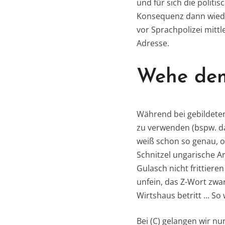
und für sich die polit
Konsequenz dann wiede
vor Sprachpolizei mittl
Adresse.
Wehe dem,
Während bei gebildeten
zu verwenden (bspw. das
weiß schon so genau, ob
Schnitzel ungarische Ar
Gulasch nicht frittieren
unfein, das Z-Wort zwa
Wirtshaus betritt … So 
Bei (C) gelangen wir nun