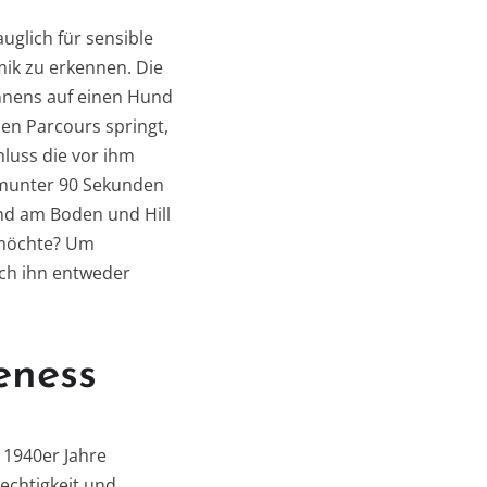
uglich für sensible
ik zu erkennen. Die
ennens auf einen Hund
den Parcours springt,
luss die vor ihm
 munter 90 Sekunden
lnd am Boden und Hill
n möchte? Um
 ich ihn entweder
eness
r 1940er Jahre
echtigkeit und