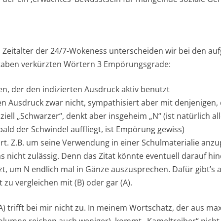
italter der 24/7-Wokeness unterscheiden wir bei den aufg
staben verkürzten Wörtern 3 Empörungsgrade:
gen, der den indizierten Ausdruck aktiv benutzt
en Ausdruck zwar nicht, sympathisiert aber mit denjenigen, 
ziell „Schwarzer“, denkt aber insgeheim „N“ (ist natürlich all
ald der Schwindel auffliegt, ist Empörung gewiss)
 Wort. Z.B. um seine Verwendung in einer Schulmaterialie an
as nicht zulässig. Denn das Zitat könnte eventuell darauf h
t, um N endlich mal in Gänze auszusprechen. Dafür gibt’s a
 zu vergleichen mit (B) oder gar (A).
(A) trifft bei mir nicht zu. In meinem Wortschatz, der aus m
Kolumne reichen auch weniger), kommt „Kameltreiber“ nicht