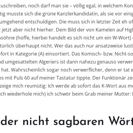
uschreiben, noch darf man sie – völlig egal, in welchem Kon
ig musste sich die grüne Kanzlerkandidatin, als sie vor ei
e, umgehend entschuldigen. Die muss sich in letzter Zeit eh o
t jetzt aber nicht hierher. Dem Bild der von Kamelen auf H
hne (hoffe, hierbei handelt es sich nicht um ein W-Wort)
ürlich überhaupt nicht. Wer das auch nur ansatzweise lusti
fort in Kategorie (A) einsortiert. Das Komisch- bzw. Nicht-
 umgesattelten Algeriers ist dann nahezu genauso verwerf
hat. Wahrscheinlich sogar noch verwerflicher, denn er tat e
s mit Puls 60 auf meiner Tastatur tippte. Der Funktionär zei
zeige mich reumütig: Ich werde ab sofort das K-Wort aus 
, ich wiederhole mich) ich schwör beim Grab meiner Mutter: 
 der nicht sagbaren Wör