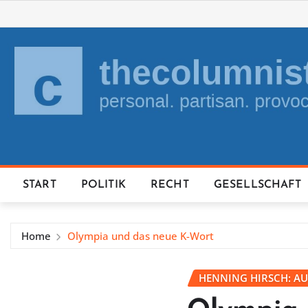
Skip
to
content
START
POLITIK
RECHT
GESELLSCHAFT
Home
Olympia und das neue K-Wort
HENNING HIRSCH: AU