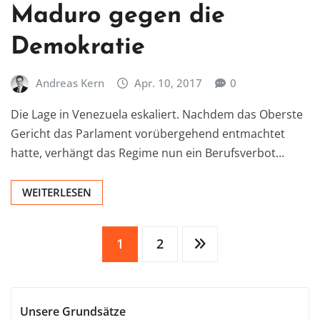
Maduro gegen die
Demokratie
Andreas Kern
Apr. 10, 2017
0
Die Lage in Venezuela eskaliert. Nachdem das Oberste
Gericht das Parlament vorübergehend entmachtet
hatte, verhängt das Regime nun ein Berufsverbot…
WEITERLESEN
Seitennummerierung
1
2
der
Unsere Grundsätze