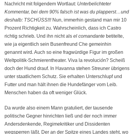
Nachricht mit folgendem Wortlaut:
Unterbelichteter
Kommentar, bei dem 90% falsch ist was du plapperst…und
deshalb: TSCHÜSS!!!
Nun, immerhin gestand man mir 10
Prozent Richtigkeit zu. Wahrscheinlich, dass ich Castro
richtig schrieb. Und ihn nicht als
el comandante
betitelte,
wie ja eigentlich sein Busenfreund Che gemeinhin
genannt wird. Auch so eine fragwürdige Figur im gro
ß
en
Weltpolitik-Schmierentheater.
Viva la revoluci
ó
n? Scheiß
doch der Hund drauf. In Havanna stehen Streuner übrigens
unter staatlichem Schutz. Sie erhalten Unterschlupf und
Futter und man hält ihnen die Hundefänger vom Leib.
Menschen haben da oft weniger Glück.
Da wurde also einem Mann gratuliert, der tausende
politische Gegner hinrichten lie
ß und
der noch immer
Andersdenkende, Regimekritiker und Dissidenten
wegsperren lä
ß
t. Der an der Spitze eines Landes steht, wo