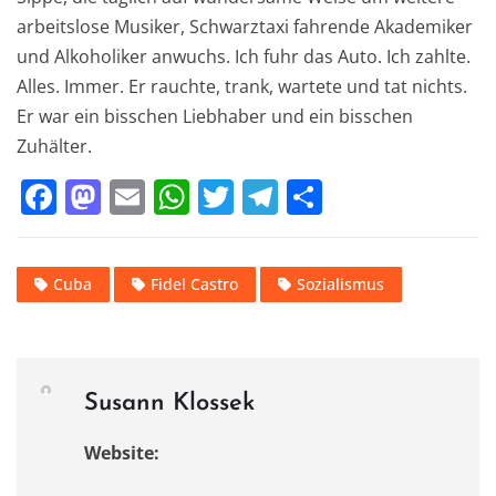
arbeitslose Musiker, Schwarztaxi fahrende Akademiker
und Alkoholiker anwuchs. Ich fuhr das Auto. Ich zahlte.
Alles. Immer. Er rauchte, trank, wartete und tat nichts.
Er war ein bisschen Liebhaber und ein bisschen
Zuhälter.
F
M
E
W
T
T
T
a
a
m
h
w
el
ei
c
st
ai
at
it
e
le
Cuba
Fidel Castro
Sozialismus
e
o
l
s
te
gr
n
b
d
A
r
a
o
o
p
m
o
n
p
Susann Klossek
k
Website: