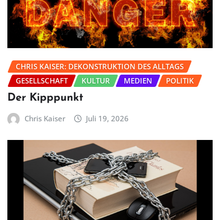
CHRIS KAISER: DEKONSTRUKTION DES ALLTAGS
GESELLSCHAFT
KULTUR
MEDIEN
POLITIK
Der Kipppunkt
Chris Kaiser
Juli 19, 2026