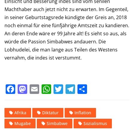
Einsicht und Besserung indes sind vom senilen
Machthaber auch jetzt nicht zu erwarten. Im Gegenteil,
in seiner Geburtstagsrede kündigte der Greis an, 2018
noch einmal für eine fünfjährige Amtszeit zu kandieren.
An deren Ende wäre er 99 Jahre alt! Es sieht so aus, als
würde die Passion Simbabwes andauern. Die
Lobhudelei, die man lange aus Teilen des Westens
vernahm, die indes ist verstummt.
F
M
E
W
T
T
T
a
a
m
h
w
el
ei
c
st
ai
at
it
e
le
Afrika
Diktatur
Inflation
e
o
l
s
te
gr
n
Mugabe
Simbabwe
Sozialismus
b
d
A
r
a