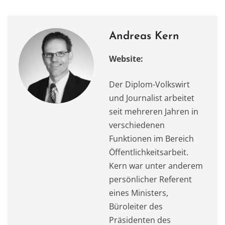
o
o
p
m
o
n
p
k
Andreas Kern
Website:
Der Diplom-Volkswirt
und Journalist arbeitet
seit mehreren Jahren in
verschiedenen
Funktionen im Bereich
Öffentlichkeitsarbeit.
Kern war unter anderem
persönlicher Referent
eines Ministers,
Büroleiter des
Präsidenten des