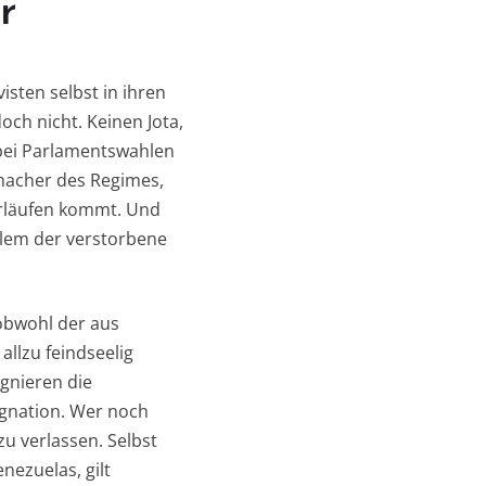
r
isten selbst in ihren
h nicht. Keinen Jota,
 bei Parlamentswahlen
macher des Regimes,
hrläufen kommt. Und
llem der verstorbene
obwohl der aus
allzu feindseelig
gnieren die
ignation. Wer noch
u verlassen. Selbst
nezuelas, gilt