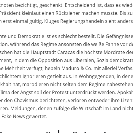
oten bezichtigt, geschenkt. Entscheidend ist, dass es wiede
äsident kleinlaut einen Rückzieher machen musste. Bis zum
n erst einmal gültig. Kluges Regierungshandeln sieht anders
 und Demokratie ist es schlecht bestellt. Die Gefängnisse 
ion, während das Regime ansonsten die weiße Fahne vor de
wischen hat die Hauptstadt Caracas die höchste Mordrate de
ent, in dem die Opposition aus Liberalen, Sozialdemokrat
ne Mehrheit verfügt, hebeln Maduro & Co. mit allerlei Verfas
hlichtem Ignorieren gezielt aus. In Wohngegenden, in dene
khalt hat, marodieren nicht selten dem Regime nahestehen
 Klima der Angst soll der Protest unterdrückt werden. Apok
ber den Chavismus berichteten, verloren entweder ihre Liz
üren. Meldungen, denen zufolge die Wirtschaft im Land nicht
 Fake News gewertet.