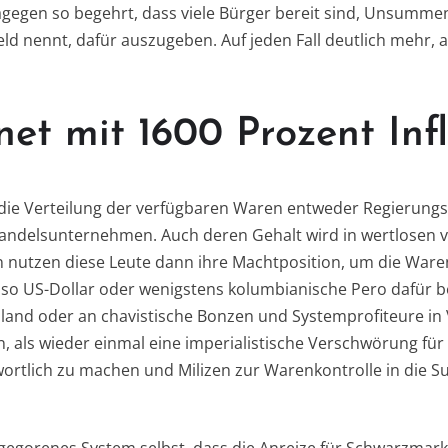
gegen so begehrt, dass viele Bürger bereit sind, Unsumme
d nennt, dafür auszugeben. Auf jeden Fall deutlich mehr, al
et mit 1600 Prozent Inf
die Verteilung der verfügbaren Waren entweder Regierung
handelsunternehmen. Auch deren Gehalt wird in wertlosen 
en nutzen diese Leute dann ihre Machtposition, um die Ware
also US-Dollar oder wenigstens kolumbianische Pero dafür
sland oder an chavistische Bonzen und Systemprofiteure in 
, als wieder einmal eine imperialistische Verschwörung für
rtlich zu machen und Milizen zur Warenkontrolle in die S