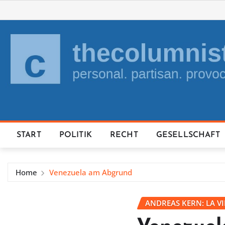
Skip
to
content
START
POLITIK
RECHT
GESELLSCHAFT
Home
Venezuela am Abgrund
ANDREAS KERN: LA V