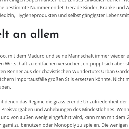
ine bestimmte Nummer endet. Gerade Kinder, Kranke und A
dizin, Hygieneprodukten und selbst gängigster Lebensmitt
lt an allem
doo, mit dem Maduro und seine Mannschaft immer wieder ei
 Wirtschaft zu entfachen versuchen, entpuppt sich aber ste
ten Renner aus der chavistischen Wundertüte: Urban Garde
chern Importausfälle großen Stils ersetzen könnte. Nicht m
uben.
 denen das Regime die grassierende Unzufriedenheit der
d Preisvorgaben und Anhebungen des Mindestlohnes. Wenn 
 und von außen wenig eingeführt wird, kann man mit dem 
rigami zu benutzen oder Monopoly zu spielen. Die wenigen 