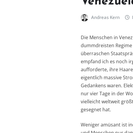
Venezue
Andreas Kern
Die Menschen in Venez
dummdreisten Regime u
überraschen Staatspräs
empfand ich es noch ir
aufforderte, ihre Haare
eigentlich massive St
Gedankens waren. Elekt
nur vier Tage in der W
vielleicht weltweit gr
gesegnet hat.
Weniger amüsant ist in
und Menschen nur dann