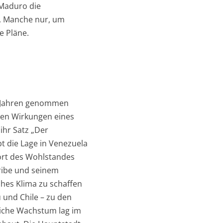
 Maduro die
n. Manche nur, um
e Pläne.
20 Jahren genommen
len Wirkungen eines
ihr Satz „Der
t die Lage in Venezuela
Hort des Wohlstandes
ribe und seinem
ches Klima zu schaffen
 und Chile – zu den
liche Wachstum lag im