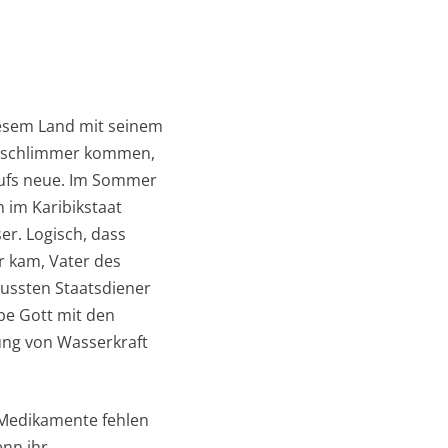
iesem Land mit seinem
r schlimmer kommen,
aufs neue. Im Sommer
 im Karibikstaat
er. Logisch, dass
r kam, Vater des
mussten Staatsdiener
be Gott mit den
ung von Wasserkraft
 Medikamente fehlen
nn ihr