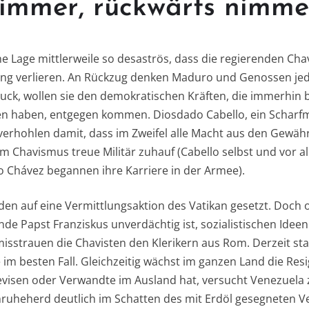
 immer, rückwärts nimme
che Lage mittlerweile so desaströs, dass die regierenden Chav
 verlieren. An Rückzug denken Maduro und Genossen jedoc
uck, wollen sie den demokratischen Kräften, die immerhin
n haben, entgegen kommen. Diosdado Cabello, ein Scharf
verhohlen damit, dass im Zweifel alle Macht aus den Gewä
em Chavismus treue Militär zuhauf (Cabello selbst und vor a
 Chávez begannen ihre Karriere in der Armee).
en auf eine Vermittlungsaktion des Vatikan gesetzt. Doch 
 Papst Franziskus unverdächtig ist, sozialistischen Ideen 
isstrauen die Chavisten den Klerikern aus Rom. Derzeit sta
im besten Fall. Gleichzeitig wächst im ganzen Land die Res
isen oder Verwandte im Ausland hat, versucht Venezuela z
nruheherd deutlich im Schatten des mit Erdöl gesegneten Ve