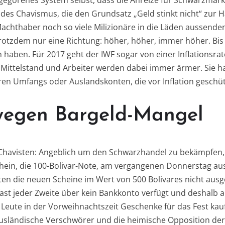
sgegorenes System selbst, dass die Anreize für Schwarzmark
e des Chavismus, die den Grundsatz „Geld stinkt nicht“ zu
chthaber noch so viele Milizionäre in die Läden aussenden, 
rotzdem nur eine Richtung: höher, höher, immer höher. Bis 
n haben. Für 2017 geht der IWF sogar von einer Inflationsra
e Mittelstand und Arbeiter werden dabei immer ärmer. Sie ha
en Umfangs oder Auslandskonten, die vor Inflation geschüt
wegen Bargeld-Mangel
 Chavisten: Angeblich um den Schwarzhandel zu bekämpfen
hein, die 100-Bolivar-Note, am vergangenen Donnerstag au
ten die neuen Scheine im Wert von 500 Bolivares nicht ausge
fast jeder Zweite über kein Bankkonto verfügt und deshalb 
e Leute in der Vorweihnachtszeit Geschenke für das Fest kau
sländische Verschwörer und die heimische Opposition der