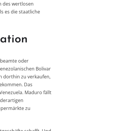
n des wertlosen
s es die staatliche
lation
sbeamte oder
venezolanischen Bolivar
n dorthin zu verkaufen,
 bekommen. Das
Venezuela. Maduro fällt
 derartigen
upermärkte zu