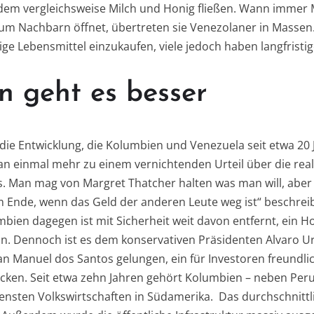
 dem vergleichsweise Milch und Honig fließen. Wann immer
um Nachbarn öffnet, übertreten sie Venezolaner in Masse
ge Lebensmittel einzukaufen, viele jedoch haben langfristig
n geht es besser
 die Entwicklung, die Kolumbien und Venezuela seit etwa 
 einmal mehr zu einem vernichtenden Urteil über die rea
s. Man mag von Margret Thatcher halten was man will, aber 
m Ende, wenn das Geld der anderen Leute weg ist“ beschreib
umbien dagegen ist mit Sicherheit weit davon entfernt, ein 
in. Dennoch ist es dem konservativen Präsidenten Alvaro U
uan Manuel dos Santos gelungen, ein für Investoren freundli
rücken. Seit etwa zehn Jahren gehört Kolumbien – neben Peru
ensten Volkswirtschaften in Südamerika. Das durchschnitt