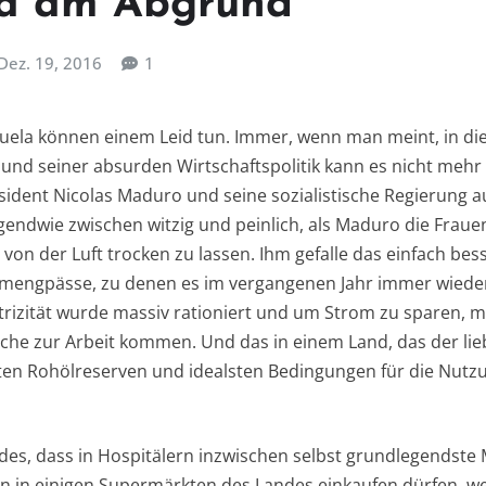
la am Abgrund
Dez. 19, 2016
1
uela können einem Leid tun. Immer, wenn man meint, in d
nd seiner absurden Wirtschaftspolitik kann es nicht meh
ident Nicolas Maduro und seine sozialistische Regierung 
gendwie zwischen witzig und peinlich, als Maduro die Frauen
 von der Luft trocken zu lassen. Ihm gefalle das einfach bess
romengpässe, zu denen es im vergangenen Jahr immer wiede
rizität wurde massiv rationiert und um Strom zu sparen, 
oche zur Arbeit kommen. Und das in einem Land, das der lie
ößten Rohölreserven und idealsten Bedingungen für die Nutz
des, dass in Hospitälern inzwischen selbst grundlegendste
 in einigen Supermärkten des Landes einkaufen dürfen, we