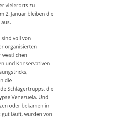
r vielerorts zu
 2. Januar bleiben die
 aus.
sind voll von
r organisierten
r westlichen
en und Konservativen
sungstricks,
n die
de Schlägertrupps, die
alypse Venezuela. Und
enzen oder bekamen im
 gut läuft, wurden von