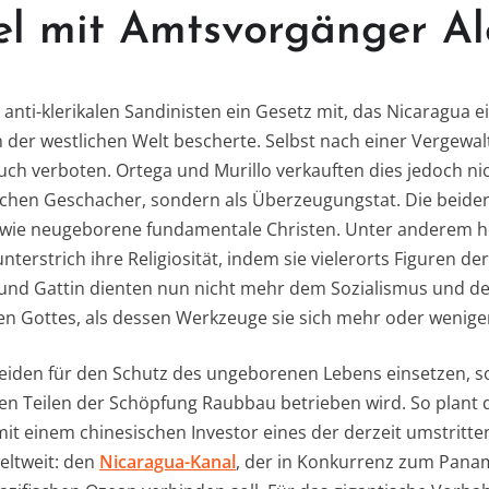
l mit Amtsvorgänger A
anti-klerikalen Sandinisten ein Gesetz mit, das Nicaragua e
der westlichen Welt bescherte. Selbst nach einer Vergewalt
h verboten. Ortega und Murillo verkauften dies jedoch ni
schen Geschacher, sondern als Überzeugungstat. Die beide
s wie neugeborene fundamentale Christen. Unter anderem hol
nterstrich ihre Religiosität, indem sie vielerorts Figuren de
ga und Gattin dienten nun nicht mehr dem Sozialismus und d
llen Gottes, als dessen Werkzeuge sie sich mehr oder wenig
eiden für den Schutz des ungeborenen Lebens einsetzen, so
en Teilen der Schöpfung Raubbau betrieben wird. So plant d
 einem chinesischen Investor eines der derzeit umstritte
eltweit: den
Nicaragua-Kanal
, der in Konkurrenz zum Pana