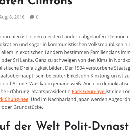
oten Clintons
Aug. 8, 2016
0
onarchien ist in den meisten Ländern abgelaufen. Dennoch 
okratien und sogar in kommunistischen Volksrepubliken ni
 allem in exotischen Ländern bestimmen Familienclans imm
n oder Sri Lanka. Ganz zu schweigen von den Kims in Nordkor
alistische Dreifaltigkeit bilden. Der 1994 verstorbene Staats
Staatsoberhaupt, sein beleibter Enkelsohn Kim Jong-un ist 
rtei und Armee. Was kaum jemand weiß: Auch im demokratis
che Erfahrung. Staatspräsidentin
Park Geun-hye
ist eine To
rk Chung-hee
. Und im Nachbarland Japan werden Abgeord
r oder Grundstücke.
uf der Welt Polit-Dynast