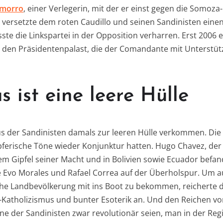
amorro
, einer Verlegerin, mit der er einst gegen die Somoza
e versetzte dem roten Caudillo und seinen Sandinisten eine
te die Linkspartei in der Opposition verharren. Erst 2006 e
 den Präsidentenpalast, die der Comandante mit Unterstütz
 ist eine leere Hülle
s der Sandinisten damals zur leeren Hülle verkommen. Die
ferische Töne wieder Konjunktur hatten. Hugo Chavez, der 
em Gipfel seiner Macht und in Bolivien sowie Ecuador befa
 Evo Morales und Rafael Correa auf der Überholspur. Um a
che Landbevölkerung mit ins Boot zu bekommen, reicherte d
e-Katholizismus und bunter Esoterik an. Und den Reichen 
Töne der Sandinisten zwar revolutionär seien, man in der Re