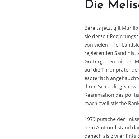
Die Meli
Bereits jetzt gilt Muril
sie derzeit Regierungs
von vielen ihrer Landsl
regierenden Sandinisti
Göttergatten mit der M
auf die Thronprätenden
esoterisch angehauchte
ihren Schützling Snow 
Reanimation des politi
machiavellistische Rän
1979 putsche der links
dem Amt und stand dana
danach als ziviler Prä