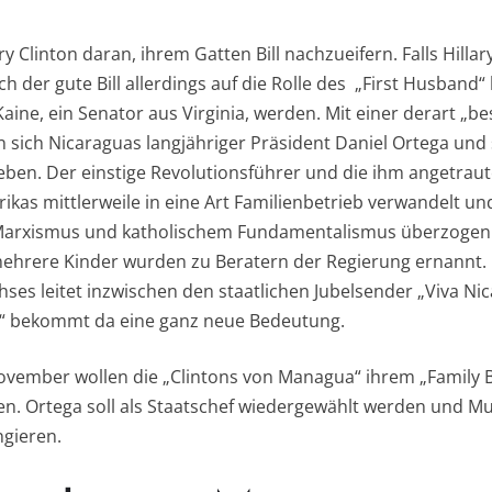
ry Clinton daran, ihrem Gatten Bill nachzueifern. Falls Hillar
ich der gute Bill allerdings auf die Rolle des „First Husband
Kaine, ein Senator aus Virginia, werden. Mit einer derart „
n sich Nicaraguas langjähriger Präsident Daniel Ortega und
eben. Der einstige Revolutionsführer und die ihm angetrau
ikas mittlerweile in eine Art Familienbetrieb verwandelt un
Marxismus und katholischem Fundamentalismus überzogen.
 mehrere Kinder wurden zu Beratern der Regierung ernannt. 
es leitet inzwischen den staatlichen Jubelsender „Viva Nic
“ bekommt da eine ganz neue Bedeutung.
vember wollen die „Clintons von Managua“ ihrem „Family B
ben. Ortega soll als Staatschef wiedergewählt werden und Mu
ngieren.