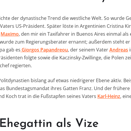
eichte der dynastische Trend die westliche Welt. So wurde G
Vaters US-Präsident. Später löste in Argentinien Cristina 
n
Maximo
, den mir ein Taxifahrer in Buenos Aires einmal al
 wurde zum Regierungsberater ernannt; außerdem steht er 
opa gab es
Giorgos Papandreou
, der seinem Vater
Andreas
i
äsidenten folgte sowie die Kaczinsky-Zwillinge, die Polen z
chef regierten.
litdynastien bislang auf etwas niedrigerer Ebene aktiv. Bei
as Bundestagsmandat ihres Gatten Franz. Und der frühere
nd Koch trat in die Fußstapfen seines Vaters
Karl-Heinz
, ei
Ehegattin als Vize