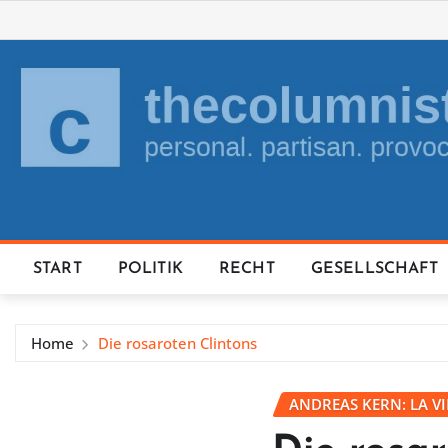
Skip
to
content
START
POLITIK
RECHT
GESELLSCHAFT
Home
Die rosaroten Clintons
ANDREAS KERN: LA V