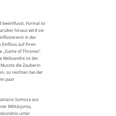
d beeinflusst. Formal ist
arüber hinaus wird sie
nflüstererin in der
Einfluss auf ihren
rie „Game of Thrones“
 Melisandre ist der
 Musste die Zauberin
n, so reichten bei der
ein paar
Anastacio Somoza aus
er Militärjunta,
onsbündnis unter