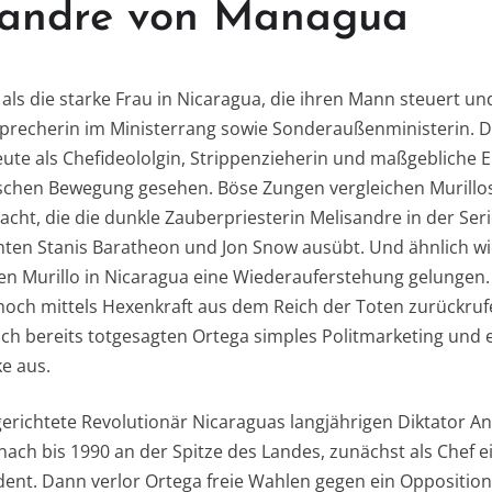
sandre von Managua
lo als die starke Frau in Nicaragua, die ihren Mann steuert un
sprecherin im Ministerrang sowie Sonderaußenministerin. D
eute als Chefideololgin, Strippenzieherin und maßgebliche Ei
schen Bewegung gesehen. Böse Zungen vergleichen Murillos 
acht, die die dunkle Zauberpriesterin Melisandre in der Se
ten Stanis Baratheon und Jon Snow ausübt. Und ähnlich wie
n Murillo in Nicaragua eine Wiederauferstehung gelungen.
noch mittels Hexenkraft aus dem Reich der Toten zurückrufe
sch bereits totgesagten Ortega simples Politmarketing und 
ke aus.
gerichtete Revolutionär Nicaraguas langjährigen Diktator 
ch bis 1990 an der Spitze des Landes, zunächst als Chef ein
sident. Dann verlor Ortega freie Wahlen gegen ein Oppositi