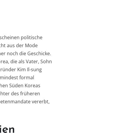
scheinen politische
cht aus der Mode
er noch die Geschicke.
ea, die als Vater, Sohn
gründer Kim Il-sung
zumindest formal
chen Süden Koreas
chter des früheren
netenmandate vererbt,
ien