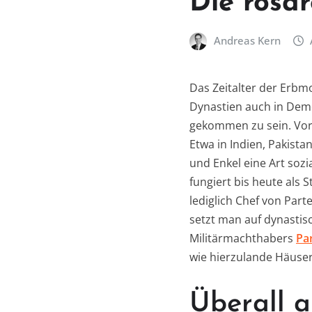
Die rosar
Andreas Kern
Das Zeitalter der Erbm
Dynastien auch in Dem
gekommen zu sein. Vor
Etwa in Indien, Pakista
und Enkel eine Art sozi
fungiert bis heute als 
lediglich Chef von Pa
setzt man auf dynastis
Militärmachthabers
Pa
wie hierzulande Häuse
Überall a