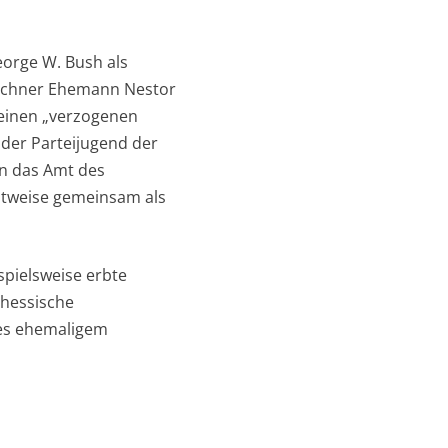
eorge W. Bush als
Kirchner Ehemann Nestor
s einen „verzogenen
der Parteijugend der
n das Amt des
eitweise gemeinsam als
spielsweise erbte
 hessische
nes ehemaligem