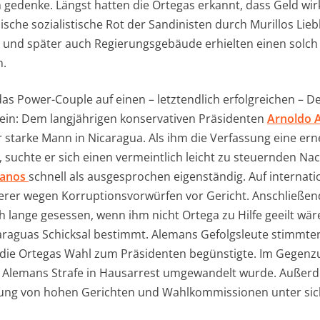
gedenke. Längst hatten die Ortegas erkannt, dass Geld wirkl
sche sozialistische Rot der Sandinisten durch Murillos Lieb
 und später auch Regierungsgebäude erhielten einen solch
h.
das Power-Couple auf einen – letztendlich erfolgreichen – D
 ein: Dem langjährigen konservativen Präsidenten
Arnoldo 
r starke Mann in Nicaragua. Als ihm die Verfassung eine ern
suchte er sich einen vermeintlich leicht zu steuernden Nac
lanos
schnell als ausgesprochen eigenständig. Auf internatio
erer wegen Korruptionsvorwürfen vor Gericht. Anschließend 
h lange gesessen, wenn ihm nicht Ortega zu Hilfe geeilt wä
caraguas Schicksal bestimmt. Alemans Gefolgsleute stimmte
die Ortegas Wahl zum Präsidenten begünstigte. Im Gegenzu
ss Alemans Strafe in Hausarrest umgewandelt wurde. Außer
ung von hohen Gerichten und Wahlkommissionen unter sic