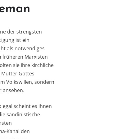
leman
ine der strengsten
igung ist ein
cht als notwendiges
n früheren Marxisten
ten sie ihre kirchliche
r Mutter Gottes
em Volkswillen, sondern
er ansehen.
 egal scheint es ihnen
ie sandinistische
nsten
ma-Kanal den