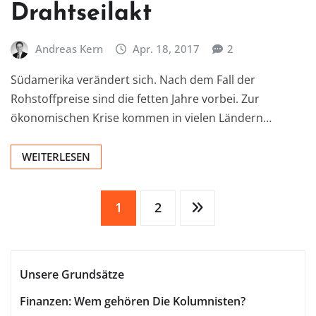
Drahtseilakt
Andreas Kern
Apr. 18, 2017
2
Südamerika verändert sich. Nach dem Fall der
Rohstoffpreise sind die fetten Jahre vorbei. Zur
ökonomischen Krise kommen in vielen Ländern…
WEITERLESEN
Seitennummerierung
1
2
der
Unsere Grundsätze
Beiträge
Finanzen: Wem gehören Die Kolumnisten?