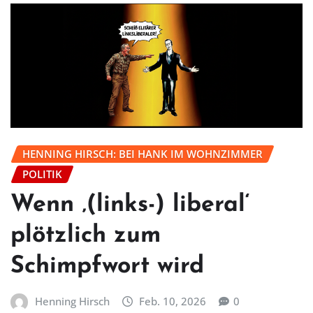
HENNING HIRSCH: BEI HANK IM WOHNZIMMER
POLITIK
Wenn ‚(links-) liberal‘
plötzlich zum
Schimpfwort wird
Henning Hirsch
Feb. 10, 2026
0