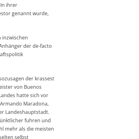
In ihrer
Nestor genannt wurde,
m inzwischen
 Anhänger der de-facto
ftspolitik
sozusagen der krassest
meister von Buenos
andes hatte sich vor
 Armando Maradona,
der Landeshauptstadt.
pünktlicher fuhren und
l mehr als die meisten
elten selbst