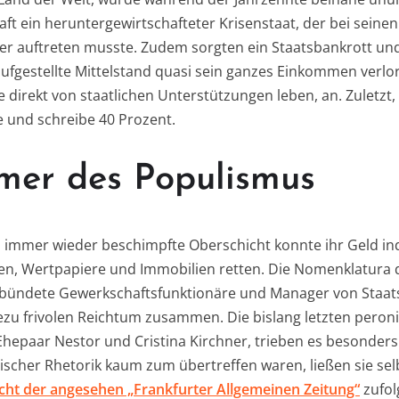
ft ein heruntergewirtschafteter Krisenstaat, der bei seinen
ller auftreten musste. Zudem sorgten ein Staatsbankrott und
aufgestellte Mittelstand quasi sein ganzes Einkommen verlo
ie direkt von staatlichen Unterstützungen leben, an. Zuletz
e und schreibe 40 Prozent.
er des Populismus
 immer wieder beschimpfte Oberschicht konnte ihr Geld ind
en, Wertpapiere und Immobilien retten. Die Nomenklatura 
verbündete Gewerkschaftsfunktionäre und Manager von Staa
ezu frivolen Reichtum zusammen. Die bislang letzten pero
Ehepaar Nestor und Cristina Kirchner, trieben es besonder
stischer Rhetorik kaum zum übertreffen waren, ließen sie selb
cht der angesehen „Frankfurter Allgemeinen Zeitung“
zufol