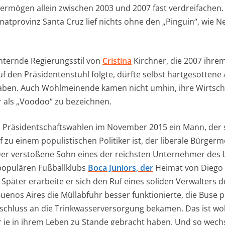
ermögen allein zwischen 2003 und 2007 fast verdreifachen. 
atprovinz Santa Cruz lief nichts ohne den „Pinguin“, wie 
chternde Regierungsstil von
Cristina
Kirchner, die 2007 ihre
f den Präsidentenstuhl folgte, dürfte selbst hartgesottene
haben. Auch Wohlmeinende kamen nicht umhin, ihre Wirtscha
 als „Voodoo“ zu bezeichnen.
 Präsidentschaftswahlen im November 2015 ein Mann, der 
zu einem populistischen Politiker ist, der liberale Bürger
 Der verstoßene Sohn eines der reichsten Unternehmer des L
 populären Fußballklubs
Boca Juniors, der
Heimat von Diego
päter erarbeite er sich den Ruf eines soliden Verwalters 
 Buenos Aires die Müllabfuhr besser funktionierte, die Buse 
chluss an die Trinkwasserversorgung bekamen. Das ist woh
er je in ihrem Leben zu Stande gebracht haben. Und so wechs