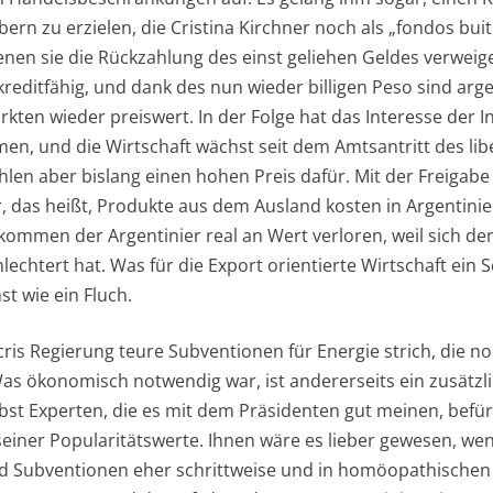
ern zu erzielen, die Cristina Kirchner noch als „fondos buit
en sie die Rückzahlung des einst geliehen Geldes verweiger
kreditfähig, und dank des nun wieder billigen Peso sind arg
rkten wieder preiswert. In der Folge hat das Interesse der
, und die Wirtschaft wächst seit dem Amtsantritt des lib
ahlen aber bislang einen hohen Preis dafür. Mit der Freigab
, das heißt, Produkte aus dem Ausland kosten in Argentinien
ommen der Argentinier real an Wert verloren, weil sich d
echtert hat. Was für die Export orientierte Wirtschaft ein Seg
t wie ein Fluch.
is Regierung teure Subventionen für Energie strich, die noc
s ökonomisch notwendig war, ist andererseits ein zusätzlic
lbst Experten, die es mit dem Präsidenten gut meinen, bef
einer Popularitätswerte. Ihnen wäre es lieber gewesen, we
Subventionen eher schrittweise und in homöopathischen