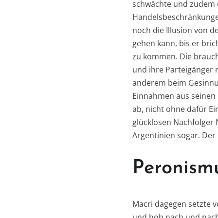
schwächte und zudem d
Handelsbeschränkungen 
noch die Illusion von 
gehen kann, bis er bric
zu kommen. Die braucht
und ihre Parteigänger m
anderem beim Gesinnun
Einnahmen aus seinen 
ab, nicht ohne dafür E
glücklosen Nachfolger 
Argentinien sogar. Der 
Peronismu
Macri dagegen setzte v
und hob nach und nach