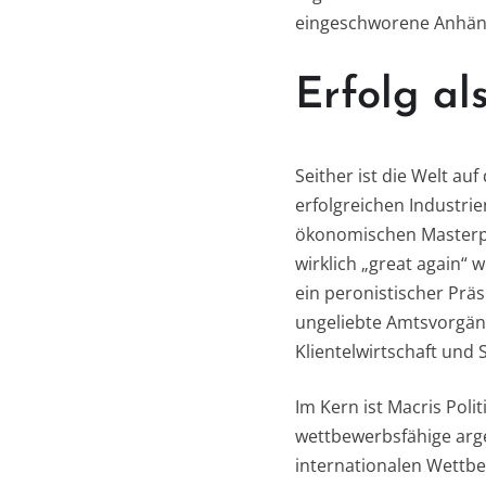
eingeschworene Anhänge
Erfolg al
Seither ist die Welt au
erfolgreichen Industri
ökonomischen Masterpla
wirklich „great again“
ein peronistischer Prä
ungeliebte Amtsvorgäng
Klientelwirtschaft und
Im Kern ist Macris Poli
wettbewerbsfähige arge
internationalen Wettbe