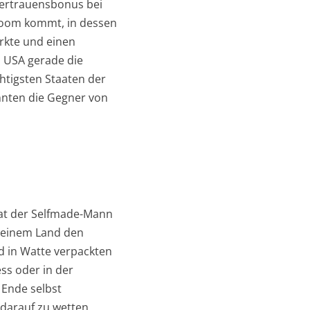
Vertrauensbonus bei
sboom kommt, in dessen
rkte und einen
 USA gerade die
chtigsten Staaten der
nnten die Gegner von
hat der Selfmade-Mann
 seinem Land den
d in Watte verpackten
ess oder in der
 Ende selbst
 darauf zu wetten