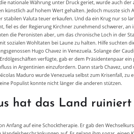
ie nationale Währung unter Druck geriet, wurde auch der 
künstlich auf hohem Wert gehalten. Jedoch musste sich Ar
der stabilen Valuta teuer erkaufen. Und da ein Krug nur so 
ht, fiel es der Regierung Kirchner zunehmend schwerer, an 
en die Peronisten aber, um das chronische Loch in der Sta
it sozialen Wohltaten bei Laune zu halten. Hilfe suchten di
gsgenossen Hugo Chavez in Venezuela. Solange der Caudil
Erdölgeschäften verfügte, gab er dem Präsidentenpaar ei
influss in Argentinien einzufordern. Dann starb Chavez, un
Nicolas Maduro wurde Venezuela selbst zum Krisenfall, zu 
eine Populist konnte nicht länger die anderen stützen.
s hat das Land ruiniert
on Anfang auf eine Schocktherapie. Er gab den Wechselkurs 
 Handelsbeschränkungen auf. Es gelang ihm sogar, einen