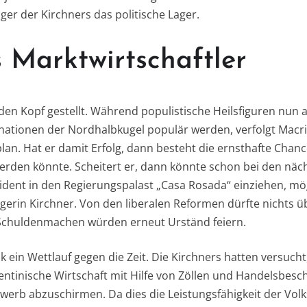
r der Kirchners das politische Lager.
s Marktwirtschaftler
f den Kopf gestellt. Während populistische Heilsfiguren nun 
enationen der Nordhalbkugel populär werden, verfolgt Macri
n. Hat er damit Erfolg, dann besteht die ernsthafte Chanc
 werden könnte. Scheitert er, dann könnte schon bei den nä
sident in den Regierungspalast „Casa Rosada“ einziehen, mö
erin Kirchner. Von den liberalen Reformen dürfte nichts üb
 Schuldenmachen würden erneut Urständ feiern.
tik ein Wettlauf gegen die Zeit. Die Kirchners hatten versucht
ntinische Wirtschaft mit Hilfe von Zöllen und Handelsbes
werb abzuschirmen. Da dies die Leistungsfähigkeit der Volk