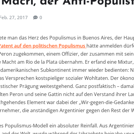
Macri, der Anti-Populis
Feb. 27, 2017
0
te man das Herz des Populismus in Buenos Aires, der Haup
Patent auf den politischen Populismus
hätte anmelden dürf
Peron zugekommen, einem Offizier, der zusammen mit seine
e Macht am Rio de la Plata übernahm. Er erfand eine Mixtur,
amerikanischen Subkontinent immer wieder bedienten: N
s Versprechen kostspieliger sozialer Wohltaten. Der ökon
stischer Prägung weitestgehend. Ganz postfaktisch – dama
ielten Peron und seine Gattin nicht auf den Verstand ihrer L
chgehendes Element war dabei der „Wir-gegen-die-Gedanke“,
rnehmer, die anständigen Argentinier gegen den Rest der W
es Populismus-Modell ein absoluter Reinfall. Aus Argentinie
 Land der Welt, wurde während der Jahrzehnte beinahe un