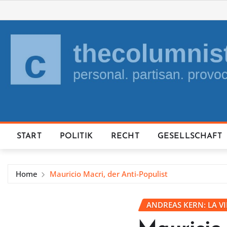
Skip
to
content
START
POLITIK
RECHT
GESELLSCHAFT
Home
Mauricio Macri, der Anti-Populist
ANDREAS KERN: LA V