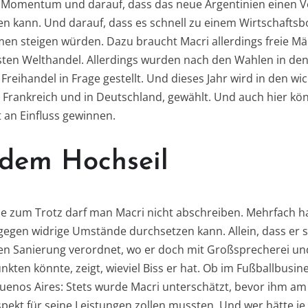
as Momentum und darauf, dass das neue Argentinien einen 
en kann. Und darauf, dass es schnell zu einem Wirtschaft
en steigen würden. Dazu braucht Macri allerdings freie Mä
en Welthandel. Allerdings wurden nach den Wahlen in den
Freihandel in Frage gestellt. Und dieses Jahr wird in den wi
 Frankreich und in Deutschland, gewählt. Und auch hier kö
t an Einfluss gewinnen.
 dem Hochseil
de zum Trotz darf man Macri nicht abschreiben. Mehrfach 
 gegen widrige Umstände durchsetzen kann. Allein, dass er
en Sanierung verordnet, wo er doch mit Großsprecherei un
kten könnte, zeigt, wieviel Biss er hat. Ob im Fußballbusin
enos Aires: Stets wurde Macri unterschätzt, bevor ihm am
pekt für seine Leistungen zollen mussten. Und wer hätte je