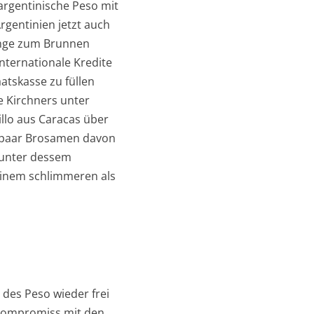
argentinische Peso mit
gentinien jetzt auch
lange zum Brunnen
internationale Kredite
atskasse zu füllen
e Kirchners unter
lo aus Caracas über
n paar Brosamen davon
d unter dessem
einem schlimmeren als
des Peso wieder frei
 Kompromiss mit den