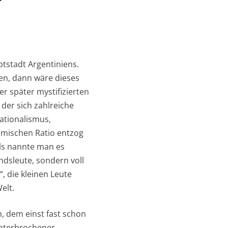
t
tstadt Argentiniens.
en, dann wäre dieses
r später mystifizierten
 der sich zahlreiche
ationalismus,
omischen Ratio entzog
ls nannte man es
andsleute, sondern voll
 die kleinen Leute
elt.
n, dem einst fast schon
unterbrochener