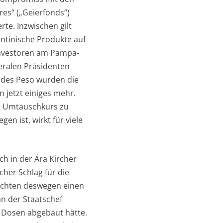
res“ („Geierfonds“)
te. Inzwischen gilt
entinische Produkte auf
 Investoren am Pampa-
eralen Präsidenten
e des Peso wurden die
 jetzt einiges mehr.
er Umtauschkurs zu
en ist, wirkt für viele
h in der Ära Kircher
her Schlag für die
ürchten deswegen einen
nn der Staatschef
 Dosen abgebaut hätte.