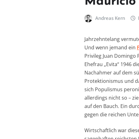
Mauricio 
Andreas Kern
Jahrzehntelang vermute
Und wenn jemand ein
Privileg Juan Domingo 
Ehefrau „Evita“ 1946 di
Nachahmer auf dem süd
Protektionismus und da
sich Populismus peroni
allerdings nicht so – z
auf den Bauch. Ein dur
gegen die reichen Unte
Wirtschaftlich war dies
sagenhaften reichsten