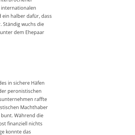
 internationalen
 ein halber dafür, dass
r. Ständig wuchs die
t, unter dem Ehepaar
es in sichere Häfen
der peronistischen
tsunternehmen raffte
nistischen Machthaber
s bunt. Während die
st finanziell nichts
ge konnte das