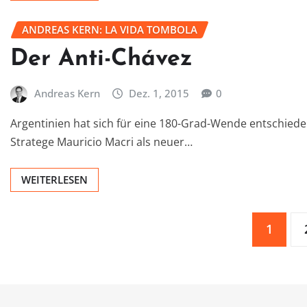
ANDREAS KERN: LA VIDA TOMBOLA
Der Anti-Chávez
Andreas Kern
Dez. 1, 2015
0
Argentinien hat sich für eine 180-Grad-Wende entschieden
Stratege Mauricio Macri als neuer…
WEITERLESEN
Seitennummerierung
1
der