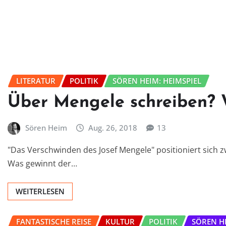
LITERATUR
POLITIK
SÖREN HEIM: HEIMSPIEL
Über Mengele schreiben? 
Sören Heim
Aug. 26, 2018
13
"Das Verschwinden des Josef Mengele" positioniert sich z
Was gewinnt der…
WEITERLESEN
FANTASTISCHE REISE
KULTUR
POLITIK
SÖREN HE