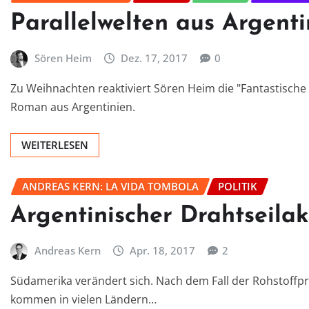
Parallelwelten aus Argenti
Sören Heim
Dez. 17, 2017
0
Zu Weihnachten reaktiviert Sören Heim die "Fantastische R
Roman aus Argentinien.
WEITERLESEN
ANDREAS KERN: LA VIDA TOMBOLA
POLITIK
Argentinischer Drahtseilak
Andreas Kern
Apr. 18, 2017
2
Südamerika verändert sich. Nach dem Fall der Rohstoffpre
kommen in vielen Ländern…