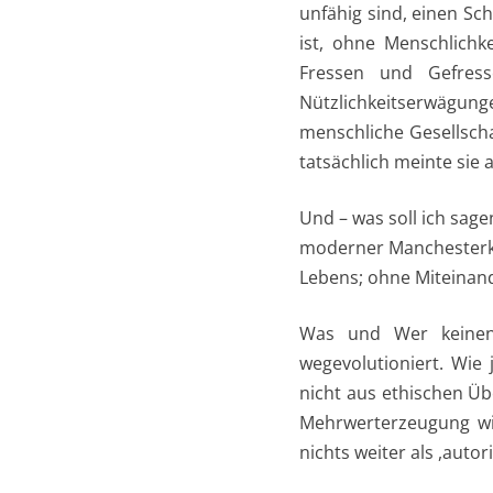
unfähig sind, einen Sch
ist, ohne Menschlichk
Fressen und Gefres
Nützlichkeitserwägun
menschliche Gesellschaf
tatsächlich meinte sie 
Und – was soll ich sage
moderner Manchesterkap
Lebens; ohne Miteinan
Was und Wer keinen N
wegevolutioniert. Wie
nicht aus ethischen Ü
Mehrwerterzeugung wie
nichts weiter als ,autor