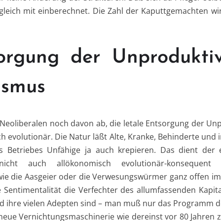
a gleich mit einberechnet. Die Zahl der Kaputtgemachten 
orgung der Unprodukti
ismus
e Neoliberalen noch davon ab, die letale Entsorgung der Un
h evolutionär. Die Natur läßt Alte, Kranke, Behinderte und
 Betriebes Unfähige ja auch krepieren. Das dient der 
cht auch allökonomisch evolutionär-konsequent 
ie die Aasgeier oder die Verwesungswürmer ganz offen im 
 Sentimentalität die Verfechter des allumfassenden Kapit
nd ihre vielen Adepten sind – man muß nur das Programm d
e neue Vernichtungsmaschinerie wie dereinst vor 80 Jahren z