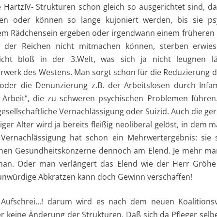
 HartzIV- Strukturen schon gleich so ausgerichtet sind, da
en oder können so lange kujoniert werden, bis sie ps
em Rädchensein ergeben oder irgendwann einem früheren 
n der Reichen nicht mitmachen können, sterben erwie
Nicht bloß in der 3.Welt, was sich ja nicht leugnen 
hrwerk des Westens. Man sorgt schon für die Reduzierung di
oder die Denunzierung z.B. der Arbeitslosen durch Infa
h Arbeit“, die zu schweren psychischen Problemen führe
esellschaftliche Vernachlässigung oder Suizid. Auch die g
ger Alter wird ja bereits fleißig neoliberal gelöst, in de
e Vernachlässigung hat schon ein Mehrwertergebnis: sie 
enen Gesundheitskonzerne dennoch am Elend. Je mehr man
n. Oder man verlängert das Elend wie der Herr Gröhe
s unwürdige Abkratzen kann doch Gewinn verschaffen!
 Aufschrei…! darum wird es nach dem neuen Koalitions
er keine Änderung der Strukturen. Daß sich da Pfleger sel