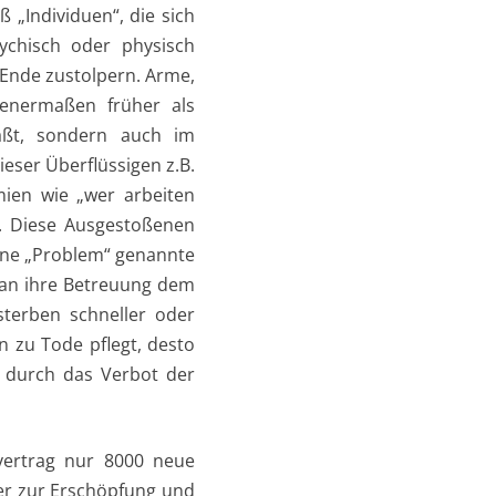
ß „Individuen“, die sich
ychisch oder physisch
Ende zustolpern. Arme,
senermaßen früher als
läßt, sondern auch im
eser Überflüssigen z.B.
mien wie „wer arbeiten
n. Diese Ausgestoßenen
erne „Problem“ genannte
m man ihre Betreuung dem
sterben schneller oder
 zu Tode pflegt, desto
 durch das Verbot der
vertrag nur 8000 neue
ber zur Erschöpfung und