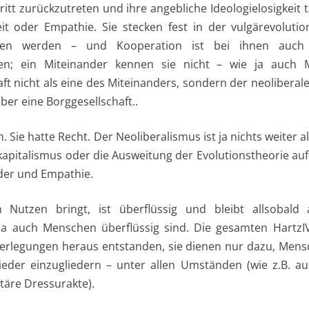
ritt zurückzutreten und ihre angebliche Ideologielosigkeit t
eit oder Empathie. Sie stecken fest in der vulgärevoluti
sen werden – und Kooperation ist bei ihnen auch
gen; ein Miteinander kennen sie nicht – wie ja auch 
t nicht als eine des Miteinanders, sondern der neoliberale
aber eine Borggesellschaft..
n. Sie hatte Recht. Der Neoliberalismus ist ja nichts weiter 
italismus oder die Ausweitung der Evolutionstheorie auf w
der und Empathie.
utzen bringt, ist überflüssig und bleibt allsobald 
 ja auch Menschen überflüssig sind. Die gesamten HartzIV
berlegungen heraus entstanden, sie dienen nur dazu, Mens
der einzugliedern – unter allen Umständen (wie z.B. au
itäre Dressurakte).