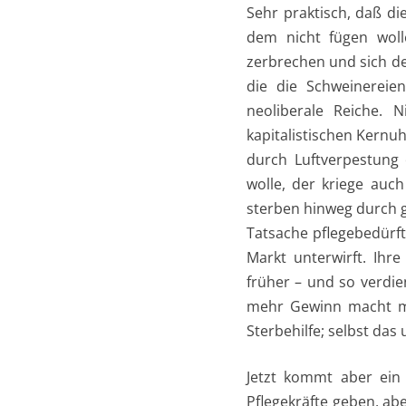
Sehr praktisch, daß die
dem nicht fügen woll
zerbrechen und sich d
die die Schweinereie
neoliberale Reiche. 
kapitalistischen Kernu
durch Luftverpestung 
wolle, der kriege auc
sterben hinweg durch g
Tatsache pflegebedürfti
Markt unterwirft. Ihr
früher – und so verdi
mehr Gewinn macht ma
Sterbehilfe; selbst da
Jetzt kommt aber ein
Pflegekräfte geben, ab