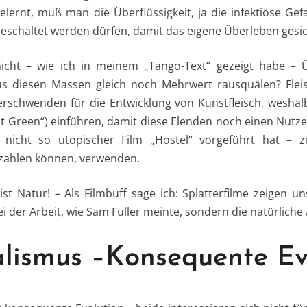
lernt, muß man die Überflüssigkeit, ja die infektiöse Ge
geschaltet werden dürfen, damit das eigene Überleben gesich
nicht – wie ich in meinem „Tango-Text“ gezeigt habe – Ü
us diesen Massen gleich noch Mehrwert rausquälen? Flei
chwenden für die Entwicklung von Kunstfleisch, weshalb
t Green“) einführen, damit diese Elenden noch einen Nutze
 nicht so utopischer Film „Hostel“ vorgeführt hat – 
 zahlen können, verwenden.
ist Natur! – Als Filmbuff sage ich: Splatterfilme zeigen u
ei der Arbeit, wie Sam Fuller meinte, sondern die natürliche
alismus –Konsequente Ev