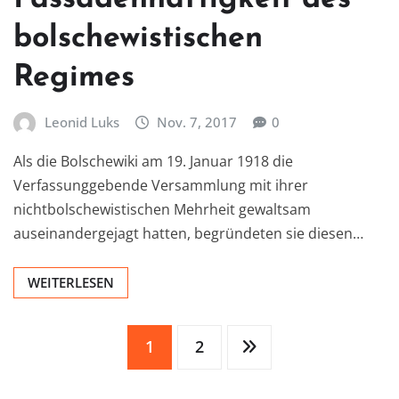
bolschewistischen
Regimes
Leonid Luks
Nov. 7, 2017
0
Als die Bolschewiki am 19. Januar 1918 die
Verfassunggebende Versammlung mit ihrer
nichtbolschewistischen Mehrheit gewaltsam
auseinandergejagt hatten, begründeten sie diesen…
WEITERLESEN
Seitennummerierung
1
2