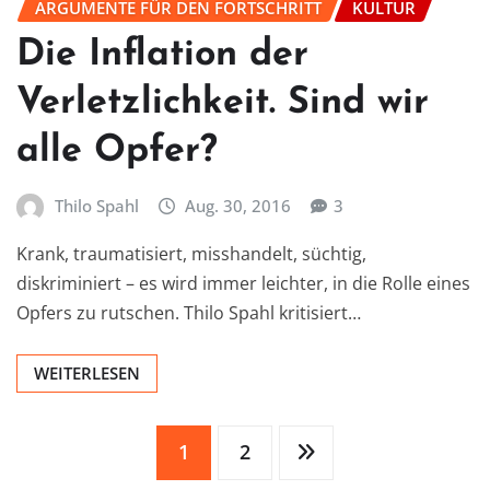
ARGUMENTE FÜR DEN FORTSCHRITT
KULTUR
Die Inflation der
Verletzlichkeit. Sind wir
alle Opfer?
Thilo Spahl
Aug. 30, 2016
3
Krank, traumatisiert, misshandelt, süchtig,
diskriminiert – es wird immer leichter, in die Rolle eines
Opfers zu rutschen. Thilo Spahl kritisiert…
WEITERLESEN
Seitennummerierung
1
2