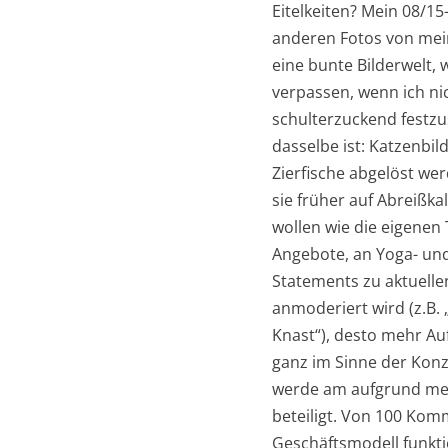
Eitelkeiten? Mein 08/1
anderen Fotos von mein
eine bunte Bilderwelt, 
verpassen, wenn ich ni
schulterzuckend festzu
dasselbe ist: Katzenb
Zierfische abgelöst wer
sie früher auf Abreißk
wollen wie die eigenen
Angebote, an Yoga- und
Statements zu aktuelle
anmoderiert wird (z.B.
Knast“), desto mehr Au
ganz im Sinne der Konz
werde am aufgrund mei
beteiligt. Von 100 Kom
Geschäftsmodell funktion