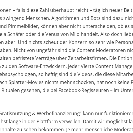
onen – falls diese Zahl überhaupt reicht – täglich neuer Beit
 zwingend Menschen. Algorithmen und Bots sind dazu nicht
und Pimmelbilder, können aber nicht unterscheiden, ob es 
ela Schäfer oder die Venus von Milo handelt. Also doch lie
n aber. Und nichts scheut der Konzern so sehr wie Persona
ben. Nicht von ungefähr sind die Content Moderatoren nic
alten befristete Verträge über Zeitarbeitsfirmen. Die Entl
ich zu den Software-Entwicklern. Jeder Vierte Content Mana
ebspsychologen, so heftig sind die Videos, die diese Mitarb
ach Splatter-Movies nichts mehr schocken, hat noch keine 
 Ritualen gesehen, die bei Facebook-Regisseuren – im Unte
ratisnutzung & Werbefinanzierung“ kann nur funktionieren
chst lange in der Plattform verweilen. Damit wir möglichst 
e Inhalte zu sehen bekommen. Je mehr menschliche Moderat