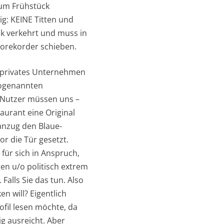
zum Frühstück
ig: KEINE Titten und
ok verkehrt und muss in
eorekorder schieben.
in privates Unternehmen
 sogenannten
 Nutzer müssen uns –
aurant eine Original
anzug den Blaue-
r die Tür gesetzt.
für sich in Anspruch,
en u/o politisch extrem
Falls Sie das tun. Also
n will? Eigentlich
fil lesen möchte, da
g ausreicht. Aber