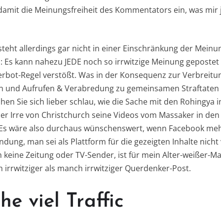
 damit die Meinungsfreiheit des Kommentators ein, was mir
eht allerdings gar nicht in einer Einschränkung der Meinun
 Es kann nahezu JEDE noch so irrwitzige Meinung gepostet 
verbot-Regel verstößt. Was in der Konsequenz zur Verbreit
 und Aufrufen & Verabredung zu gemeinsamen Straftaten fü
hen Sie sich lieber schlau, wie die Sache mit den Rohingya
der Irre von Christchurch seine Videos vom Massaker in d
 Es wäre also durchaus wünschenswert, wenn Facebook mehr
dung, man sei als Plattform für die gezeigten Inhalte nicht
ch keine Zeitung oder TV-Sender, ist für mein Alter-weißer-
 irrwitziger als manch irrwitziger Querdenker-Post.
e viel Traffic