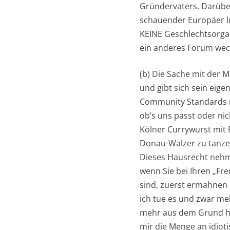
Gründervaters. Darüber
schauender Europäer lu
KEINE Geschlechtsorgan
ein anderes Forum wec
(b) Die Sache mit der M
und gibt sich sein eig
Community Standards ni
ob’s uns passt oder ni
Kölner Currywurst mit 
Donau-Walzer zu tanzen
Dieses Hausrecht nehme
wenn Sie bei Ihren „Fr
sind, zuerst ermahnen u
ich tue es und zwar meh
mehr aus dem Grund her
mir die Menge an idiot