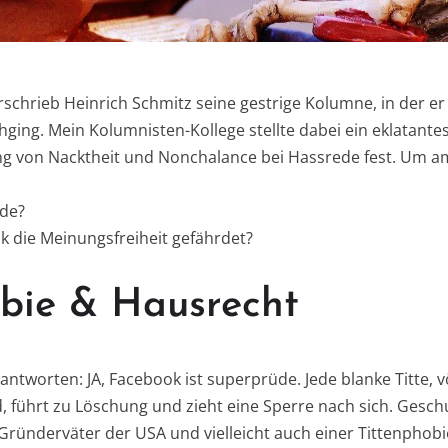
schrieb Heinrich Schmitz seine gestrige Kolumne, in der er 
ging. Mein Kolumnisten-Kollege stellte dabei ein eklatante
ng von Nacktheit und Nonchalance bei Hassrede fest. Um a
üde?
k die Meinungsfreiheit gefährdet?
obie & Hausrecht
eantworten: JA, Facebook ist superprüde. Jede blanke Titte, v
d, führt zu Löschung und zieht eine Sperre nach sich. Gesc
ründerväter der USA und vielleicht auch einer Tittenphob