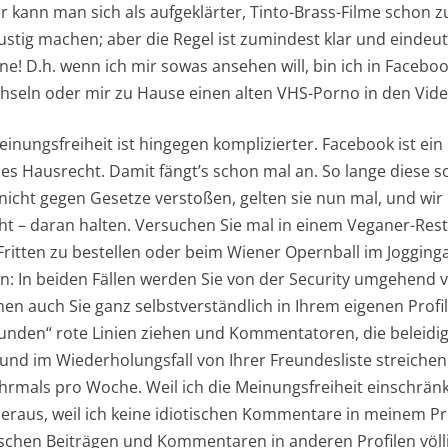
 kann man sich als aufgeklärter, Tinto-Brass-Filme schon 
stig machen; aber die Regel ist zumindest klar und eindeut
e! D.h. wenn ich mir sowas ansehen will, bin ich in Facebo
hseln oder mir zu Hause einen alten VHS-Porno in den Vid
einungsfreiheit ist hingegen komplizierter. Facebook ist e
enes Hausrecht. Damit fängt’s schon mal an. So lange diese
cht gegen Gesetze verstoßen, gelten sie nun mal, und wir
cht – daran halten. Versuchen Sie mal in einem Veganer-Rest
Fritten zu bestellen oder beim Wiener Opernball im Jogging
: In beiden Fällen werden Sie von der Security umgehend vo
n auch Sie ganz selbstverständlich in Ihrem eigenen Profil 
eunden“ rote Linien ziehen und Kommentatoren, die beleidig
nd im Wiederholungsfall von Ihrer Freundesliste streichen. 
rmals pro Woche. Weil ich die Meinungsfreiheit einschränke
aus, weil ich keine idiotischen Kommentare in meinem Pro
ischen Beiträgen und Kommentaren in anderen Profilen völli