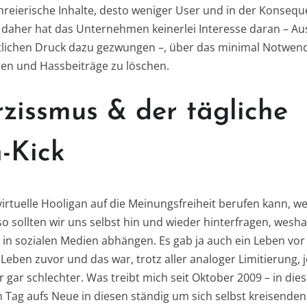
reierische Inhalte, desto weniger User und in der Konseq
aher hat das Unternehmen keinerlei Interesse daran – Au
tlichen Druck dazu gezwungen –, über das minimal Notwend
ren und Hassbeiträge zu löschen.
zissmus & der tägliche
-Kick
 virtuelle Hooligan auf die Meinungsfreiheit berufen kann, w
so sollten wir uns selbst hin und wieder hinterfragen, wesha
g in sozialen Medien abhängen. Es gab ja auch ein Leben vor
Leben zuvor und das war, trotz aller analoger Limitierung, 
 gar schlechter. Was treibt mich seit Oktober 2009 – in d
n Tag aufs Neue in diesen ständig um sich selbst kreisende