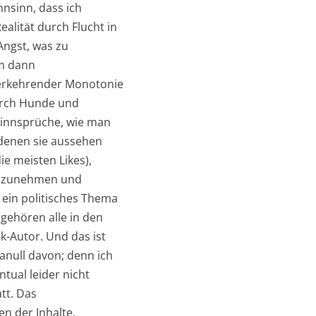
hnsinn, dass ich
alität durch Flucht in
 Angst, was zu
Um dann
ederkehrender Monotonie
urch Hunde und
 Sinnsprüche, wie man
 denen sie aussehen
e meisten Likes),
eilzunehmen und
 ein politisches Thema
gehören alle in den
k-Autor. Und das ist
anull davon; denn ich
ual leider nicht
tt. Das
en der Inhalte.