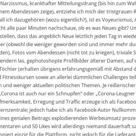
5-Narzissmus, krankhafter Mitteilungsdrang (bis hin zum Wa
em Abendessen zeige), entziehe ich mich der tristgrauen Re
will ich dazugehören (wozu eigentlich?), ist es Voyeurismus,
cht alle paar Minuten nachschaue, ob es was Neues gibt? 
stellen, dass das angeblich Neue letztlich jeden Tag in wi
ilder (obwohl die weniger geworden sind und immer mehr d
den), Fotos vom Abendessen (nicht tot zu kriegen), triviale
alendern las, gephotoshopte Profilbilder älterer Damen, auf
 Töchter (erhalten übrigens erfahrungsgemäß mit Abstand di
 Fitnesskursen sowie an allerlei dümmlichen Challenges t
n und weniger aktuellen politischen Themen. Je reißerischer
 „Corona ist auch nur ein Schnupfen“ oder „Corona-Leugner 
fmerksamkeit, Erregung und Traffic erzeuge ich als Faceboo
ernzentrale; jedoch habe ich als Facebook-Autor Nullkomm
nes genialen Beitrags explodierenden Werbeumsatz prozent
mentaren und 50 Likes wird allerdings niemand dauerhaft sa
iert einzig für die Plattform, nicht jedoch für die Lieferant