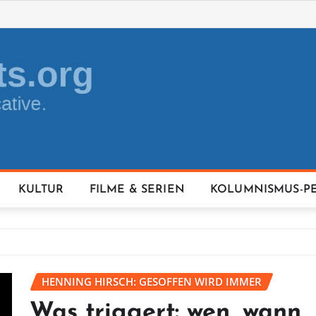
KULTUR
FILME & SERIEN
KOLUMNISMUS-P
HENNING HIRSCH: GESOFFEN WIRD IMMER
Was triggert: wen, wann,