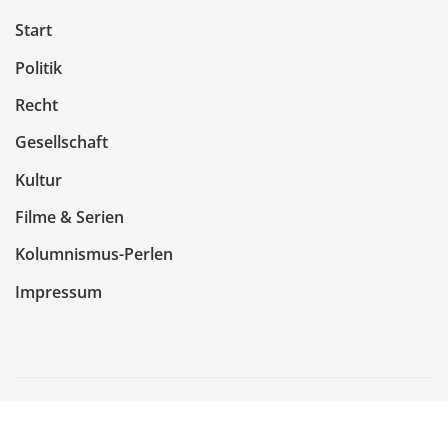
Start
Politik
Recht
Gesellschaft
Kultur
Filme & Serien
Kolumnismus-Perlen
Impressum
Copyright © 2026 | Präsentiert von
WordPress
|
NewsCorn
von
ThemeArile