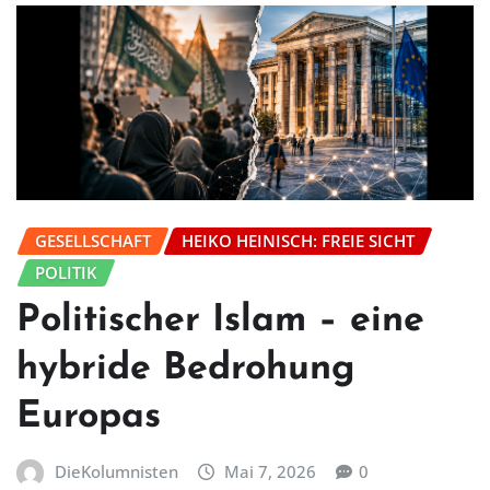
GESELLSCHAFT
HEIKO HEINISCH: FREIE SICHT
POLITIK
Politischer Islam – eine
hybride Bedrohung
Europas
DieKolumnisten
Mai 7, 2026
0