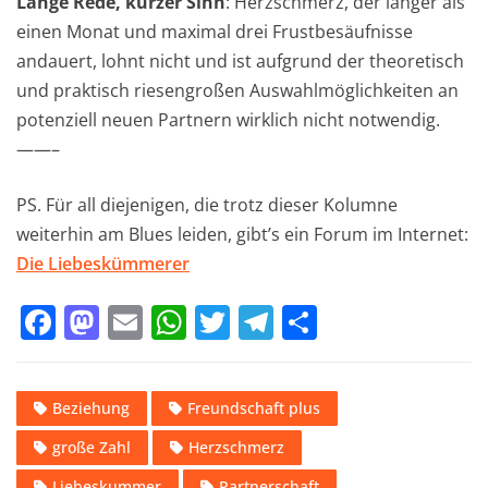
Lange Rede, kurzer Sinn
: Herzschmerz, der länger als
einen Monat und maximal drei Frustbesäufnisse
andauert, lohnt nicht und ist aufgrund der theoretisch
und praktisch riesengroßen Auswahlmöglichkeiten an
potenziell neuen Partnern wirklich nicht notwendig.
——–
PS. Für all diejenigen, die trotz dieser Kolumne
weiterhin am Blues leiden, gibt’s ein Forum im Internet:
Die Liebeskümmerer
F
M
E
W
T
T
T
a
a
m
h
w
el
ei
c
st
ai
at
it
e
le
Beziehung
Freundschaft plus
e
o
l
s
te
gr
n
große Zahl
Herzschmerz
b
d
A
r
a
Liebeskummer
Partnerschaft