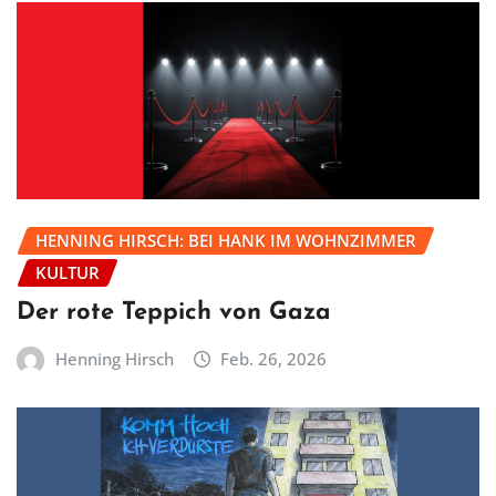
HENNING HIRSCH: BEI HANK IM WOHNZIMMER
KULTUR
Der rote Teppich von Gaza
Henning Hirsch
Feb. 26, 2026