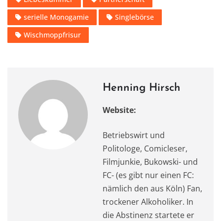
o
o
p
m
o
n
p
serielle Monogamie
Singlebörse
k
Wischmoppfrisur
Henning Hirsch
Website:
Betriebswirt und
Politologe, Comicleser,
Filmjunkie, Bukowski- und
FC- (es gibt nur einen FC:
nämlich den aus Köln) Fan,
trockener Alkoholiker. In
die Abstinenz startete er