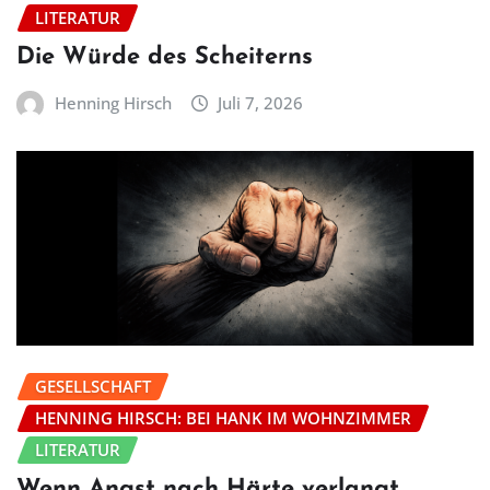
LITERATUR
Die Würde des Scheiterns
Henning Hirsch
Juli 7, 2026
GESELLSCHAFT
HENNING HIRSCH: BEI HANK IM WOHNZIMMER
LITERATUR
Wenn Angst nach Härte verlangt