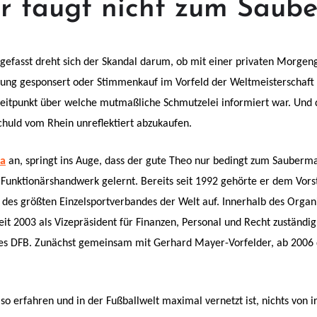
r taugt nicht zum Saub
gefasst dreht sich der Skandal darum, ob mit einer privaten Morgen
tung gesponsert oder Stimmenkauf im Vorfeld der Weltmeisterschaft b
eitpunkt über welche mutmaßliche Schmutzelei informiert war. Und da
chuld vom Rhein unreflektiert abzukaufen.
ta
an, springt ins Auge, dass der gute Theo nur bedingt zum Sauberma
as Funktionärshandwerk gelernt. Bereits seit 1992 gehörte er dem Vor
 des größten Einzelsportverbandes der Welt auf. Innerhalb des Organ
 2003 als Vizepräsident für Finanzen, Personal und Recht zuständig
 des DFB. Zunächst gemeinsam mit Gerhard Mayer-Vorfelder, ab 2006 d
so erfahren und in der Fußballwelt maximal vernetzt ist, nichts von 