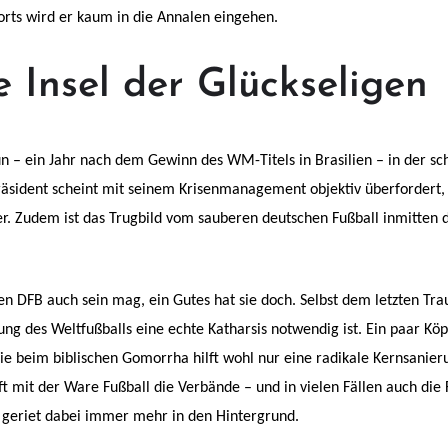
rts wird er kaum in die Annalen eingehen.
 Insel der Glückseligen
un – ein Jahr nach dem Gewinn des WM-Titels in Brasilien – in der sc
Präsident scheint mit seinem Krisenmanagement objektiv überfordert
r. Zudem ist das Trugbild vom sauberen deutschen Fußball inmitten 
den DFB auch sein mag, ein Gutes hat sie doch. Selbst dem letzten Tra
rung des Weltfußballs eine echte Katharsis notwendig ist. Ein paar Kö
Wie beim biblischen Gomorrha hilft wohl nur eine radikale Kernsanie
ft mit der Ware Fußball die Verbände – und in vielen Fällen auch die 
h geriet dabei immer mehr in den Hintergrund.