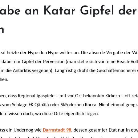
be an Katar Gipfel der
n
eal heizte der Hype den Hype weiter an. Die absurde Vergabe der We
dabei nur Gipfel der Perversion (man stelle sich vor, eine Beach-Vol
n die Antarktis vergeben). Langfristig droht die Geschäftemacherei s
hen.
en, dass Regionalligaspiele – mit vor Ort bekannten Kickern – oft reiz
 vom Schlage FK Qäbälä oder Skënderbeu Korça. Nicht einmal geogr
dete wissen doch, wo diese Orte eigentlich liegen.
dass ein Underdog wie
Darmstadt 98
, dessen gesamter Etat nur in etw