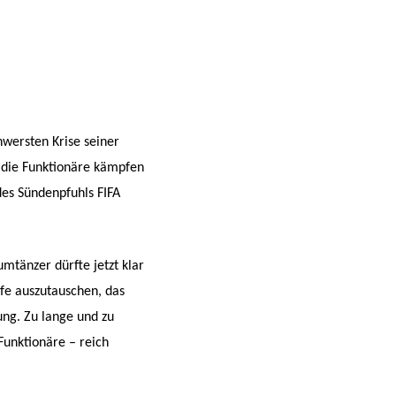
hwersten Krise seiner
, die Funktionäre kämpfen
des Sündenpfuhls FIFA
umtänzer dürfte jetzt klar
pfe auszutauschen, das
rung.
Zu lange und zu
Funktionäre – reich