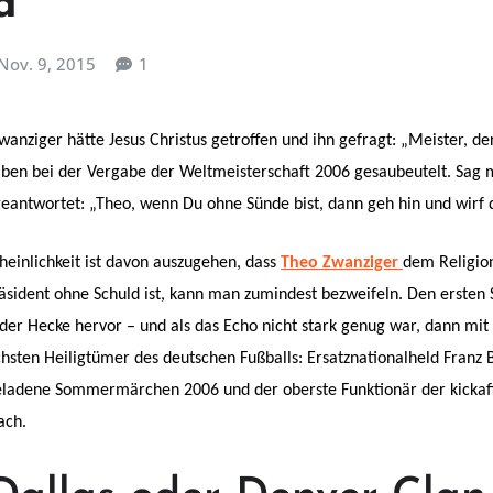
a
Nov. 9, 2015
1
Zwanziger hätte Jesus Christus getroffen und ihn gefragt: „Meister, 
en bei der Vergabe der Weltmeisterschaft 2006 gesaubeutelt. Sag mir
 geantwortet: „Theo, wenn Du ohne Sünde bist, dann geh hin und wirf 
einlichkeit ist davon auszugehen, dass
Theo Zwanziger
dem Religion
sident ohne Schuld ist, kann man zumindest bezweifeln. Den ersten 
der Hecke hervor – und als das Echo nicht stark genug war, dann mit 
hsten Heiligtümer des deutschen Fußballs: Ersatznationalheld Franz 
fgeladene Sommermärchen 2006 und der oberste Funktionär der kickaf
ach.