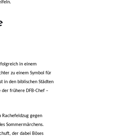
ifeln.
e
rfolgreich in einem
achter zu einem Symbol für
t in den biblischen Städten
 der frühere DFB-Chef –
en Rachefeldzug gegen
de des Sommermärchens.
chuft, der dabei Böses