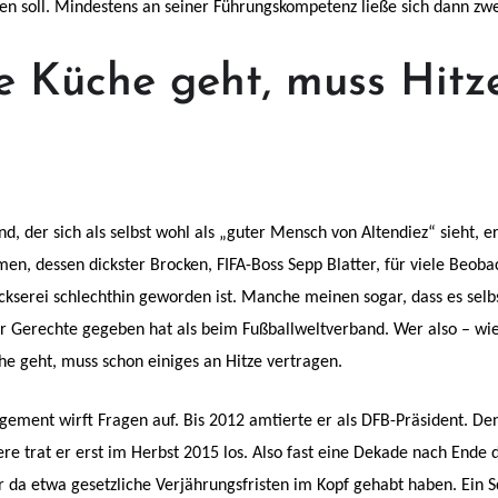
n soll. Mindestens an seiner Führungskompetenz ließe sich dann zwe
e Küche geht, muss Hitz
 der sich als selbst wohl als „guter Mensch von Altendiez“ sieht, e
n, dessen dickster Brocken, FIFA-Boss Sepp Blatter, für viele Beob
kserei schlechthin geworden ist. Manche meinen sogar, dass es selbs
Gerechte gegeben hat als beim Fußballweltverband. Wer also – wie
üche geht, muss schon einiges an Hitze vertragen.
ement wirft Fragen auf. Bis 2012 amtierte er als DFB-Präsident. D
ere trat er erst im Herbst 2015 los. Also fast eine Dekade nach En
r da etwa gesetzliche Verjährungsfristen im Kopf gehabt haben. Ein S