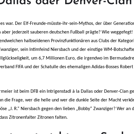
Dallas oder Denver-Clan
e es war. Der Elf-Freunde-müsste-ihr-sein-Mythos, der über Generati
h aber jederzeit sauberen deutschen Fußball prägte? Wie weggefegt!
rgendwelchen halbseidenen Provinzfunktionären aus Clubs der Kategor
 Zwanziger, sein Intimfeind Niersbach und der einstige WM-Botschaft
llglückseligkeit, um 6,7 Millionen Euro, die irgendwo im Bermudadr
verband FIFA und der Schatulle des ehemaligen Adidas-Bosses Robert
eier ist beim DFB ein Intrigenstadl à la Dallas oder Denver-Clan g
n die Frage, wer die helle und wer die dunkle Seite der Macht verkör
öse „J. R.“ Niersbach gegen den lieben „Bobby“ Zwanziger? Wer an d
ass Zitronenfalter Zitronen falten.