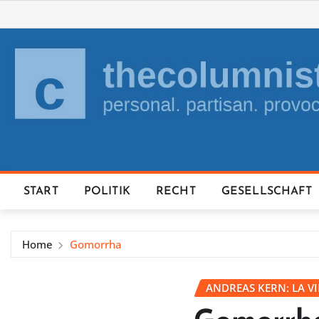
Skip
to
content
START
POLITIK
RECHT
GESELLSCHAFT
Home
Gomorrha
ANDREAS KERN: LA V