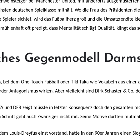
Schweinsteiger bei Manchester United, mit anderorts ausgemusterten 
chsten deutschen Spielklasse mithält. Wo die Frau des Präsidenten d
e Spieler sichtet, wird das Fußballherz groß und die Umsatzrendite k
ühlenhaft oft predigt, dass Mentalität schlägt Qualität, klingt das 
iches Gegenmodell Darms
, bei dem One-Touch-Fußball oder Tiki Taka wie Vokabeln aus einer 
nder Antagonismus wirken. Aber vielleicht sind Dirk Schuster & Co. 
FA und DFB zeigt müsste in letzter Konsequenz doch den gesamten mo
 Schritt geht auch Zwanziger nicht mit. Seine Motive dürften mutmaß
 dem Louis-Dreyfus einst vorstand, hatte in den 90er Jahren einen Slo