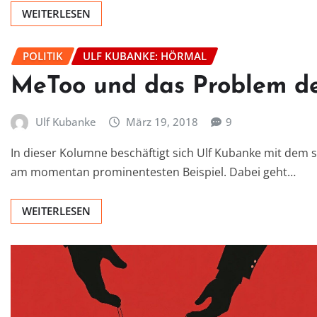
WEITERLESEN
POLITIK
ULF KUBANKE: HÖRMAL
MeToo und das Problem der
Ulf Kubanke
März 19, 2018
9
In dieser Kolumne beschäftigt sich Ulf Kubanke mit dem
am momentan prominentesten Beispiel. Dabei geht…
WEITERLESEN