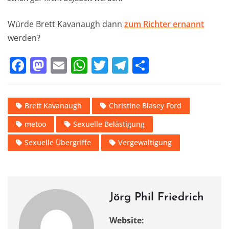
Würde Brett Kavanaugh dann
zum Richter ernannt
werden?
F
M
E
W
T
T
T
a
a
m
h
w
el
ei
c
st
ai
at
it
e
le
Brett Kavanaugh
Christine Blasey Ford
e
o
l
s
te
gr
n
metoo
Sexuelle Belästigung
b
d
A
r
a
o
o
p
m
Sexuelle Übergriffe
Vergewaltigung
o
n
p
k
Jörg Phil Friedrich
Website: