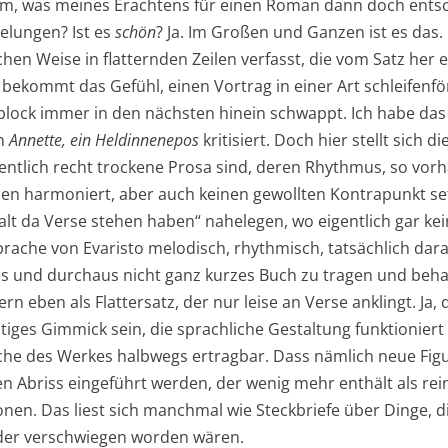
m, was meines Erachtens für einen Roman dann doch entsche
gelungen? Ist es
schön
? Ja. Im Großen und Ganzen ist es das. 
hen Weise in flatternden Zeilen verfasst, die vom Satz her 
bekommt das Gefühl, einen Vortrag in einer Art schleifen
tblock immer in den nächsten hinein schwappt. Ich habe da
on
Annette, ein Heldinnenepos
kritisiert. Doch hier stellt sich 
ntlich recht trockene Prosa sind, deren Rhythmus, so vorh
en harmoniert, aber auch keinen gewollten Kontrapunkt se
t halt da Verse stehen haben“ nahelegen, wo eigentlich gar 
Sprache von Evaristo melodisch, rhythmisch, tatsächlich dara
ges und durchaus nicht ganz kurzes Buch zu tragen und behau
ern eben als Flattersatz, der nur leise an Verse anklingt. Ja
iges Gimmick sein, die sprachliche Gestaltung funktioniert
che des Werkes halbwegs ertragbar. Dass nämlich neue Fig
n Abriss eingeführt werden, der wenig mehr enthält als re
nen. Das liest sich manchmal wie Steckbriefe über Dinge, di
oder verschwiegen worden wären.