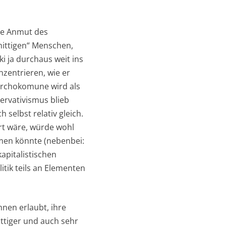
die Anmut des
ittigen“ Menschen,
i ja durchaus weit ins
nzentrieren, wie er
narchokomune wird als
ervativismus blieb
selbst relativ gleich.
rt wäre, würde wohl
hmen könnte (nebenbei:
kapitalistischen
tik teils an Elementen
hnen erlaubt, ihre
ittiger und auch sehr