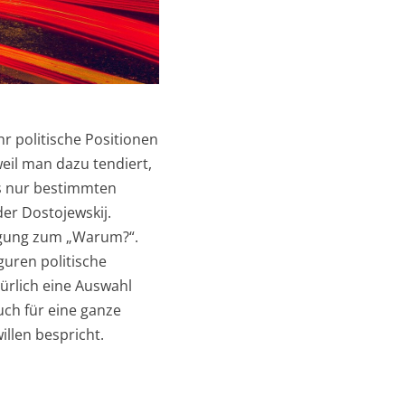
hr politische Positionen
weil man dazu tendiert,
ts nur bestimmten
er Dostojewskij.
gung zum „Warum?“.
guren politische
ürlich eine Auswahl
uch für eine ganze
llen bespricht.