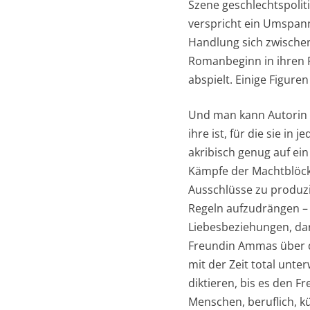
Szene geschlechtspoliti
verspricht ein Umspann
Handlung sich zwischen
Romanbeginn in ihren F
abspielt. Einige Figure
Und man kann Autorin E
ihre ist, für die sie i
akribisch genug auf ei
Kämpfe der Machtblöcke
Ausschlüsse zu produzi
Regeln aufzudrängen –
Liebesbeziehungen, daru
Freundin Ammas über d
mit der Zeit total unte
diktieren, bis es den Fr
Menschen, beruflich, k