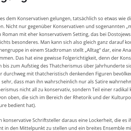
t es dem Konservativen gelungen, tatsächlich so etwas wie 
en. Nicht nur gegenüber Konservativen und sogenannten „m
 Roman mit eher konservativem Setting, das bei Dostojewsk
 nichts besonderes. Man kann sich also gleich ganz darauf ko
rchengruppe in einem Stadtroman stellt „Alltag“ dar, eine A
en. Das hat eine gewisse Folgerichtigkeit, denn der Kons
 bis zum Aufstieg des Thatcherismus über Jahrhunderte sich 
r durchweg mit thatcheristisch denkenden Figuren bevölke
 sehr, dass man ihn wahrscheinlich nur als Satire wahrne
erismus nicht all zu konservativ, sondern Teil einer radikal 
n oben, die sich im Bereich der Rhetorik und der Kulturpoli
ure bedient hat).
konservative Schriftsteller daraus eine Lockerheit, die es i
ht in den Mittelpunkt zu stellen und ein breites Ensemble m