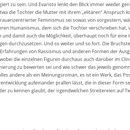
iert zu sein. Und Evaristo lenkt den Blick immer wieder gen
wa die Tochter die Mutter mit ihrem „elitären“ Anspruch ko
hr frauenzentrierter Feminismus sei sowas von vorgestern, w
eeren Humanismus, dem sich die Tochter verschrieben hat
n und damit auch die Möglichkeit, überhaupt noch für eine
gen durchzusetzen. Und so weiter und so fort. Die Bruchstel
ie Erfahrungen von Rassismus und anderen Formen der Aus
 wobei die einzelnen Figuren durchaus auch darüber im Clin
nierung zu bewerten sei und wie schwer das jeweils genom
 alles andere als ein Meinungsroman, es ist ein Werk, das P
entwicklung aufeinander prallen lässt, die in dieser Form s
er zu kennen glaubt, der irgendwelchen Streitereien auf Twi