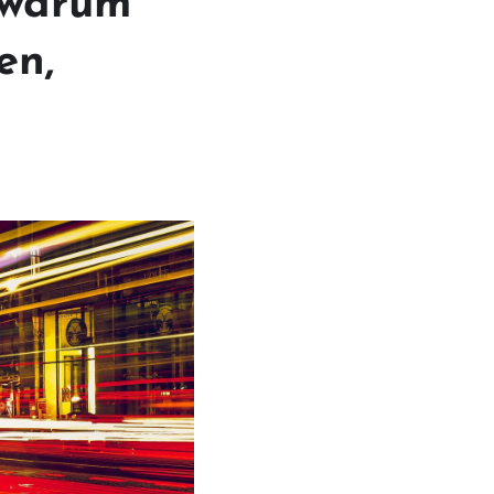
 warum
en,