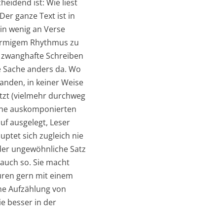
idend ist: Wie liest
Der ganze Text ist in
ein wenig an Verse
förmigem Rhythmus zu
s zwanghafte Schreiben
die Sache anders da. Wo
anden, in keiner Weise
tzt (vielmehr durchweg
keine auskomponierten
uf ausgelegt, Leser
ptet sich zugleich nie
, der ungewöhnliche Satz
 auch so. Sie macht
uren gern mit einem
ine Aufzählung von
e besser in der