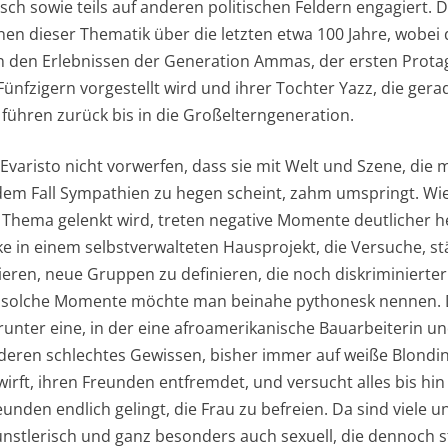
sch sowie teils auf anderen politischen Feldern engagiert. 
en dieser Thematik über die letzten etwa 100 Jahre, wobei 
 den Erlebnissen der Generation Ammas, der ersten Protago
ünfzigern vorgestellt wird und ihrer Tochter Yazz, die ger
n führen zurück bis in die Großelterngeneration.
varisto nicht vorwerfen, dass sie mit Welt und Szene, die 
n jedem Fall Sympathien zu hegen scheint, zahm umspringt. Wie
n Thema gelenkt wird, treten negative Momente deutlicher he
 in einem selbstverwalteten Hausprojekt, die Versuche, s
eren, neue Gruppen zu definieren, die noch diskriminierte
 solche Momente möchte man beinahe pythonesk nennen. D
nter eine, in der eine afroamerikanische Bauarbeiterin und
eren schlechtes Gewissen, bisher immer auf weiße Blondin
rwirft, ihren Freunden entfremdet, und versucht alles bis hin
eunden endlich gelingt, die Frau zu befreien. Da sind viele u
ünstlerisch und ganz besonders auch sexuell, die dennoch s