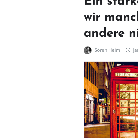
Ein star
wir manc
andere ni
Sören Heim
Ja