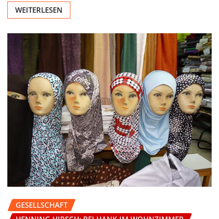
WEITERLESEN
GESELLSCHAFT
HENNING HIRSCH: BEI HANK IM WOHNZIMMER