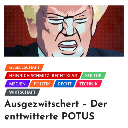
GESELLSCHAFT
HEINRICH SCHMITZ: RECHT KLAR
KULTUR
MEDIEN
POLITIK
RECHT
TECHNIK
WIRTSCHAFT
Ausgezwitschert – Der
enttwitterte POTUS