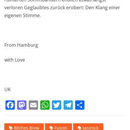
verloren Geglaubtes zurück erobert: Den Klang einer
eigenen Stimme.
From Hamburg
with Love
UK
F
M
E
W
T
T
T
a
a
m
h
w
el
ei
c
st
ai
at
it
e
le
Bitches Brew
Fusion
Jazzrock