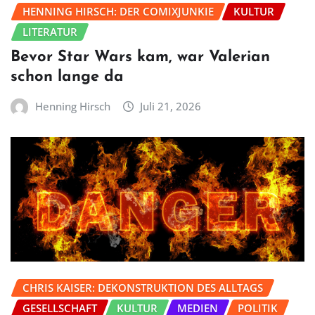
HENNING HIRSCH: DER COMIXJUNKIE
KULTUR
LITERATUR
Bevor Star Wars kam, war Valerian
schon lange da
Henning Hirsch
Juli 21, 2026
CHRIS KAISER: DEKONSTRUKTION DES ALLTAGS
GESELLSCHAFT
KULTUR
MEDIEN
POLITIK