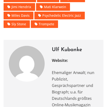
e
o
l
s
te
gr
n
Jimi Hendrix
Mati Klarwein
b
d
A
r
a
o
o
p
m
Miles Davis
Psychedelic Electric Jazz
o
n
p
Sly Stone
Trompete
k
Ulf Kubanke
Website:
Ehemaliger Anwalt; nun
Publizist,
Gesprächspartner und
Biograph; u.a. für
Deutschlands größtes
Online-Musikmagazin