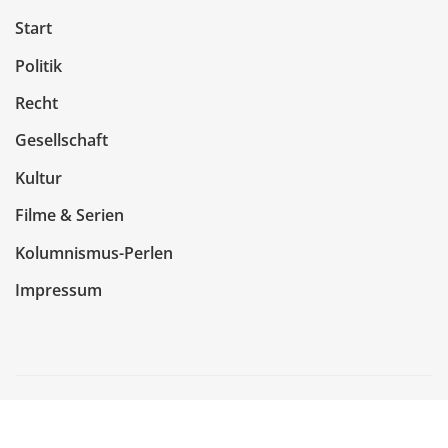
Start
Politik
Recht
Gesellschaft
Kultur
Filme & Serien
Kolumnismus-Perlen
Impressum
Copyright © 2026 | Präsentiert von
WordPress
|
NewsCorn
von
ThemeArile