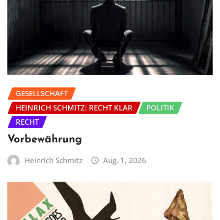
GESELLSCHAFT
HEINRICH SCHMITZ: RECHT KLAR
POLITIK
RECHT
Vorbewährung
Heinrich Schmitz
Aug. 1, 2026