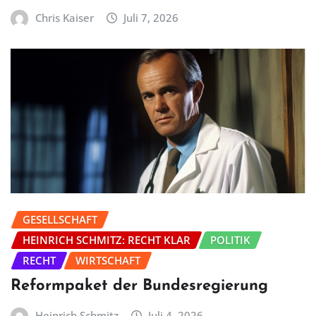
Chris Kaiser
Juli 7, 2026
GESELLSCHAFT
HEINRICH SCHMITZ: RECHT KLAR
POLITIK
RECHT
WIRTSCHAFT
Reformpaket der Bundesregierung
Heinrich Schmitz
Juli 4, 2026