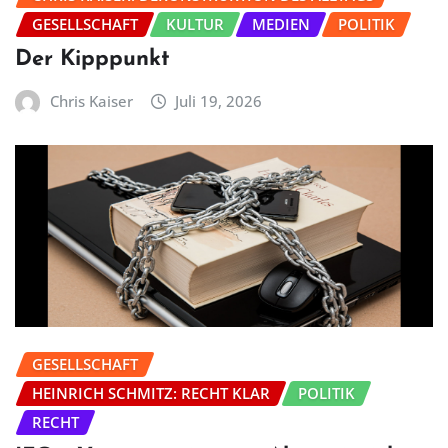
GESELLSCHAFT
KULTUR
MEDIEN
POLITIK
Der Kipppunkt
Chris Kaiser
Juli 19, 2026
GESELLSCHAFT
HEINRICH SCHMITZ: RECHT KLAR
POLITIK
RECHT